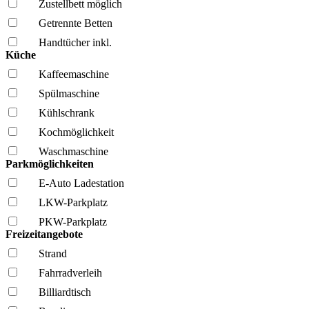
Zustellbett möglich
Getrennte Betten
Handtücher inkl.
Küche
Kaffee­maschine
Spül­maschine
Kühl­schrank
Kochmöglich­keit
Wasch­maschine
Parkmöglichkeiten
E-Auto Ladestation
LKW-Parkplatz
PKW-Parkplatz
Freizeitangebote
Strand
Fahrrad­verleih
Billiardtisch