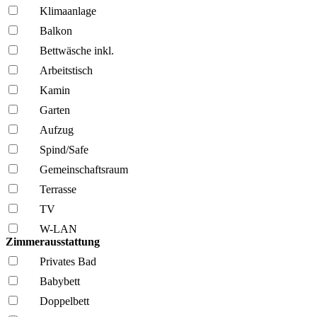
Klima­anlage
Balkon
Bettwäsche inkl.
Arbeitstisch
Kamin
Garten
Aufzug
Spind/Safe
Gemeinschafts­raum
Terrasse
TV
W-LAN
Zimmerausstattung
Privates Bad
Babybett
Doppelbett