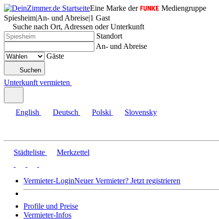
Eine Marke der
Mediengruppe
Spiesheim
|
An- und Abreise
|
1 Gast
Suche nach Ort, Adressen oder Unterkunft
Standort
An- und Abreise
Gäste
Suchen
Unterkunft vermieten
English
Deutsch
Polski
Slovensky
Städteliste
Merkzettel
Vermieter-Login
Neuer Vermieter? Jetzt registrieren
Profile und Preise
Vermieter-Infos