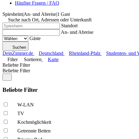
Häufige Fragen / FAQ
Spiesheim
|
An- und Abreise
|
1 Gast
Suche nach Ort, Adressen oder Unterkunft
Standort
An- und Abreise
Gäste
Suchen
DeinZimmer.de
Deutschland
Rheinland-Pfalz
Studenten- und
Filter
Sortieren
Karte
Beliebte Filter
Beliebte Filter
Beliebte Filter
W-LAN
TV
Kochmöglich­keit
Getrennte Betten