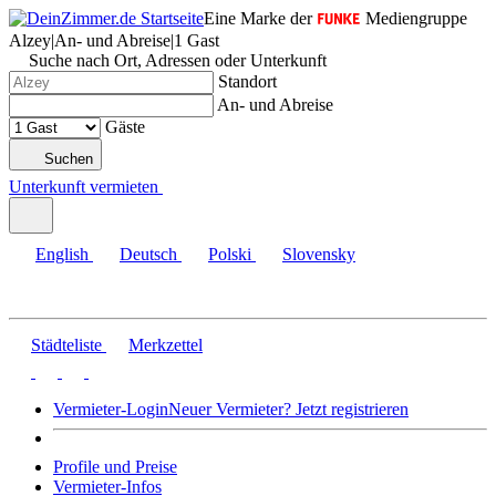
Eine Marke der
Mediengruppe
Alzey
|
An- und Abreise
|
1 Gast
Suche nach Ort, Adressen oder Unterkunft
Standort
An- und Abreise
Gäste
Suchen
Unterkunft vermieten
English
Deutsch
Polski
Slovensky
Städteliste
Merkzettel
Vermieter-Login
Neuer Vermieter? Jetzt registrieren
Profile und Preise
Vermieter-Infos