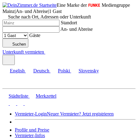
Eine Marke der
Mediengruppe
Mainz
|
An- und Abreise
|
1 Gast
Suche nach Ort, Adressen oder Unterkunft
Standort
An- und Abreise
Gäste
Suchen
Unterkunft vermieten
English
Deutsch
Polski
Slovensky
Städteliste
Merkzettel
Vermieter-Login
Neuer Vermieter? Jetzt registrieren
Profile und Preise
Vermieter-Infos