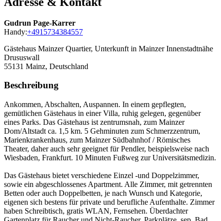
Adresse & Kontakt
Gudrun Page-Karrer
Handy:
+4915734384557
Gästehaus Mainzer Quartier, Unterkunft in Mainzer Innenstadtnähe
Drususwall
55131
Mainz, Deutschland
Beschreibung
Ankommen, Abschalten, Auspannen. In einem gepflegten,
gemütlichen Gästehaus in einer Villa, ruhig gelegen, gegenüber
eines Parks. Das Gästehaus ist zentrumsnah, zum Mainzer
Dom/Altstadt ca. 1,5 km. 5 Gehminuten zum Schmerzzentrum,
Marienkrankenhaus, zum Mainzer Südbahnhof / Römisches
Theater, daher auch sehr geeignet für Pendler, beispielsweise nach
Wiesbaden, Frankfurt. 10 Minuten Fußweg zur Universitätsmedizin.
Das Gästehaus bietet verschiedene Einzel -und Doppelzimmer,
sowie ein abgeschlossenes Apartment. Alle Zimmer, mit getrennten
Betten oder auch Doppelbetten, je nach Wunsch und Kategorie,
eigenen sich bestens für private und berufliche Aufenthalte. Zimmer
haben Schreibtisch, gratis WLAN, Fernsehen. Überdachter
Gartenplatz für Raucher und Nicht-Raucher, Parkplätze, sep. Bad