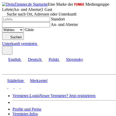
Eine Marke der
Mediengruppe
Lehrte
|
An- und Abreise
|
1 Gast
Suche nach Ort, Adressen oder Unterkunft
Standort
An- und Abreise
Gäste
Suchen
Unterkunft vermieten
English
Deutsch
Polski
Slovensky
Städteliste
Merkzettel
Vermieter-Login
Neuer Vermieter? Jetzt registrieren
Profile und Preise
Vermieter-Infos