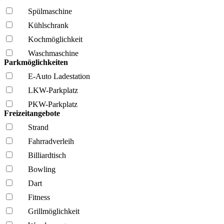
Spül­maschine
Kühl­schrank
Kochmöglich­keit
Wasch­maschine
Parkmöglichkeiten
E-Auto Ladestation
LKW-Parkplatz
PKW-Parkplatz
Freizeitangebote
Strand
Fahrrad­verleih
Billiardtisch
Bowling
Dart
Fitness
Grillmöglich­keit