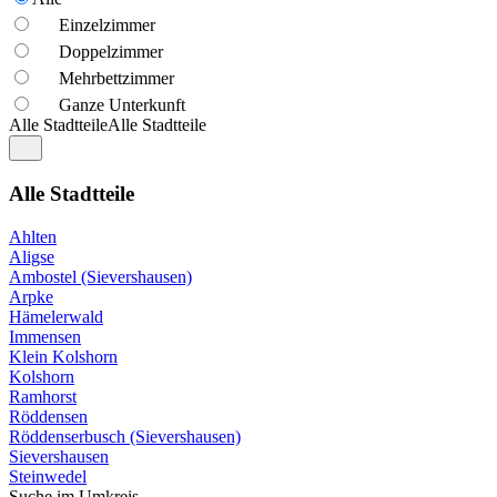
Einzelzimmer
Doppelzimmer
Mehrbettzimmer
Ganze Unterkunft
Alle Stadtteile
Alle Stadtteile
Alle Stadtteile
Ahlten
Aligse
Ambostel (Sievershausen)
Arpke
Hämelerwald
Immensen
Klein Kolshorn
Kolshorn
Ramhorst
Röddensen
Röddenserbusch (Sievershausen)
Sievershausen
Steinwedel
Suche im Umkreis