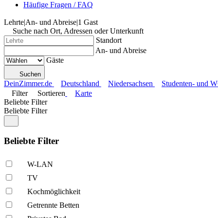
Häufige Fragen / FAQ
Lehrte
|
An- und Abreise
|
1 Gast
Suche nach Ort, Adressen oder Unterkunft
Standort
An- und Abreise
Gäste
Suchen
DeinZimmer.de
Deutschland
Niedersachsen
Studenten- und W
Filter
Sortieren
Karte
Beliebte Filter
Beliebte Filter
Beliebte Filter
W-LAN
TV
Kochmöglich­keit
Getrennte Betten