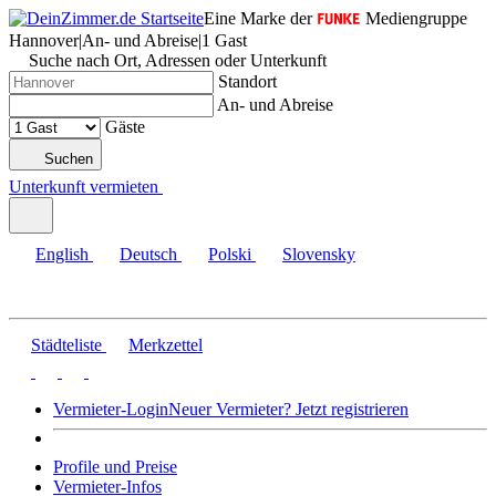
Eine Marke der
Mediengruppe
Hannover
|
An- und Abreise
|
1 Gast
Suche nach Ort, Adressen oder Unterkunft
Standort
An- und Abreise
Gäste
Suchen
Unterkunft vermieten
English
Deutsch
Polski
Slovensky
Städteliste
Merkzettel
Vermieter-Login
Neuer Vermieter? Jetzt registrieren
Profile und Preise
Vermieter-Infos