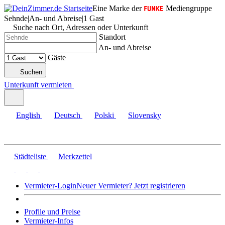
Eine Marke der
Mediengruppe
Sehnde
|
An- und Abreise
|
1 Gast
Suche nach Ort, Adressen oder Unterkunft
Standort
An- und Abreise
Gäste
Suchen
Unterkunft vermieten
English
Deutsch
Polski
Slovensky
Städteliste
Merkzettel
Vermieter-Login
Neuer Vermieter? Jetzt registrieren
Profile und Preise
Vermieter-Infos