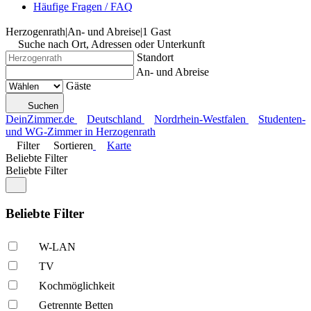
Häufige Fragen / FAQ
Herzogenrath
|
An- und Abreise
|
1 Gast
Suche nach Ort, Adressen oder Unterkunft
Standort
An- und Abreise
Gäste
Suchen
DeinZimmer.de
Deutschland
Nordrhein-Westfalen
Studenten-
und WG-Zimmer in Herzogenrath
Filter
Sortieren
Karte
Beliebte Filter
Beliebte Filter
Beliebte Filter
W-LAN
TV
Kochmöglich­keit
Getrennte Betten