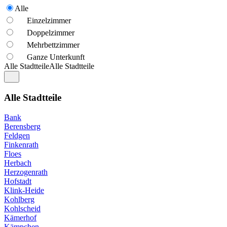
Alle
Einzelzimmer
Doppelzimmer
Mehrbettzimmer
Ganze Unterkunft
Alle Stadtteile
Alle Stadtteile
Alle Stadtteile
Bank
Berensberg
Feldgen
Finkenrath
Floes
Herbach
Herzogenrath
Hofstadt
Klink-Heide
Kohlberg
Kohlscheid
Kämerhof
Kämpchen