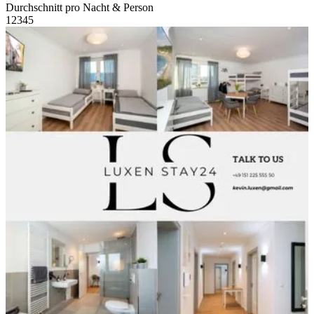
Durchschnitt pro Nacht & Person
1
2
3
4
5