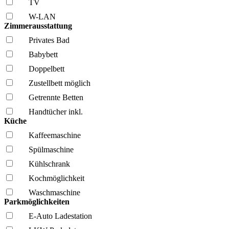
TV
W-LAN
Zimmerausstattung
Privates Bad
Babybett
Doppelbett
Zustellbett möglich
Getrennte Betten
Handtücher inkl.
Küche
Kaffee­maschine
Spül­maschine
Kühl­schrank
Kochmöglich­keit
Wasch­maschine
Parkmöglichkeiten
E-Auto Ladestation