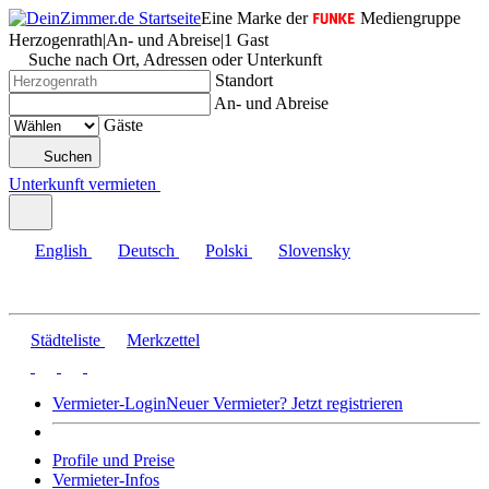
Eine Marke der
Mediengruppe
Herzogenrath
|
An- und Abreise
|
1 Gast
Suche nach Ort, Adressen oder Unterkunft
Standort
An- und Abreise
Gäste
Suchen
Unterkunft vermieten
English
Deutsch
Polski
Slovensky
Städteliste
Merkzettel
Vermieter-Login
Neuer Vermieter? Jetzt registrieren
Profile und Preise
Vermieter-Infos