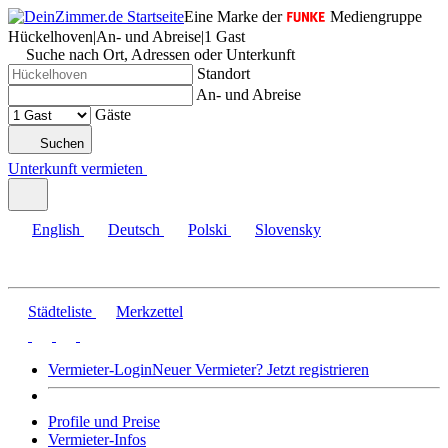
Eine Marke der
Mediengruppe
Hückelhoven
|
An- und Abreise
|
1 Gast
Suche nach Ort, Adressen oder Unterkunft
Standort
An- und Abreise
Gäste
Suchen
Unterkunft vermieten
English
Deutsch
Polski
Slovensky
Städteliste
Merkzettel
Vermieter-Login
Neuer Vermieter? Jetzt registrieren
Profile und Preise
Vermieter-Infos