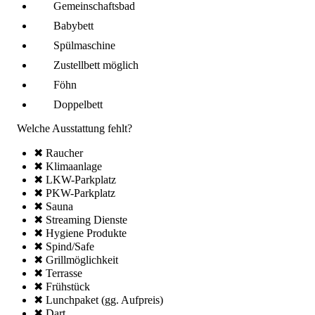
Gemeinschafts­bad
Babybett
Spül­maschine
Zustellbett möglich
Föhn
Doppelbett
Welche Ausstattung fehlt?
✖ Raucher
✖ Klima­anlage
✖ LKW-Parkplatz
✖ PKW-Parkplatz
✖ Sauna
✖ Streaming Dienste
✖ Hygiene Produkte
✖ Spind/Safe
✖ Grillmöglich­keit
✖ Terrasse
✖ Frühstück
✖ Lunchpaket (gg. Aufpreis)
✖ Dart