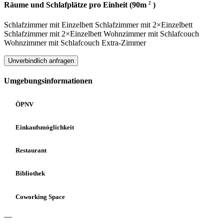
2
Räume und Schlafplätze pro Einheit (90m
)
Schlafzimmer
mit
Einzelbett
Schlafzimmer
mit
2×Einzelbett
Schlafzimmer
mit
2×Einzelbett
Wohnzimmer
mit
Schlafcouch
Wohnzimmer
mit
Schlafcouch
Extra-Zimmer
Unverbindlich anfragen
Umgebungsinformationen
ÖPNV
Einkaufsmöglichkeit
Restaurant
Bibliothek
Coworking Space
—