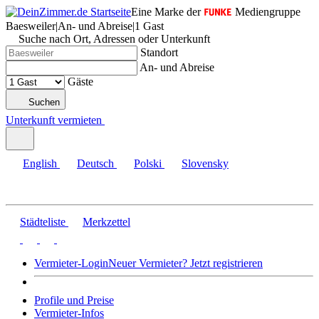
Eine Marke der
Mediengruppe
Baesweiler
|
An- und Abreise
|
1 Gast
Suche nach Ort, Adressen oder Unterkunft
Standort
An- und Abreise
Gäste
Suchen
Unterkunft vermieten
English
Deutsch
Polski
Slovensky
Städteliste
Merkzettel
Vermieter-Login
Neuer Vermieter? Jetzt registrieren
Profile und Preise
Vermieter-Infos