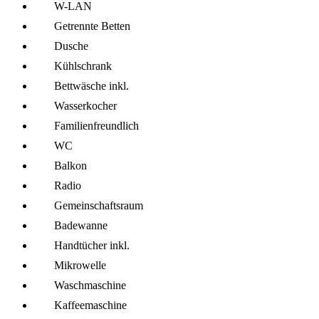
W-LAN
Getrennte Betten
Dusche
Kühl­schrank
Bettwäsche inkl.
Wasserkocher
Familien­freundlich
WC
Balkon
Radio
Gemeinschafts­raum
Badewanne
Handtücher inkl.
Mikro­welle
Wasch­maschine
Kaffee­maschine