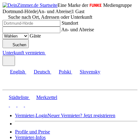
Eine Marke der
Mediengruppe
Dortmund-Hörde
|
An- und Abreise
|
1 Gast
Suche nach Ort, Adressen oder Unterkunft
Standort
An- und Abreise
Gäste
Suchen
Unterkunft vermieten
English
Deutsch
Polski
Slovensky
Städteliste
Merkzettel
Vermieter-Login
Neuer Vermieter? Jetzt registrieren
Profile und Preise
Vermieter-Infos