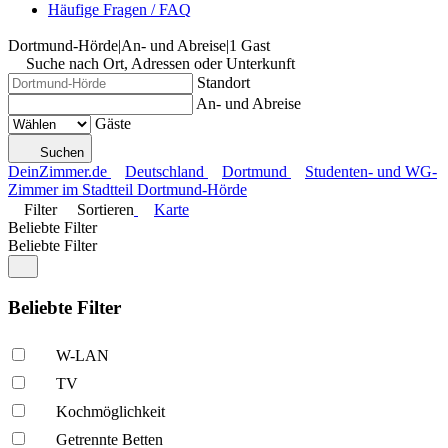
Häufige Fragen / FAQ
Dortmund-Hörde
|
An- und Abreise
|
1 Gast
Suche nach Ort, Adressen oder Unterkunft
Standort
An- und Abreise
Gäste
Suchen
DeinZimmer.de
Deutschland
Dortmund
Studenten- und WG-
Zimmer im Stadtteil Dortmund-Hörde
Filter
Sortieren
Karte
Beliebte Filter
Beliebte Filter
Beliebte Filter
W-LAN
TV
Kochmöglich­keit
Getrennte Betten