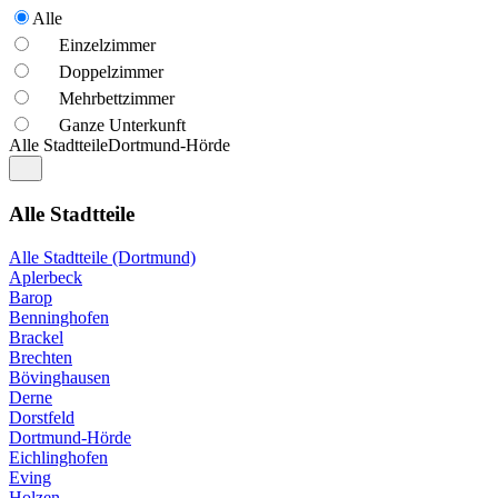
Alle
Einzelzimmer
Doppelzimmer
Mehrbettzimmer
Ganze Unterkunft
Alle Stadtteile
Dortmund-Hörde
Alle Stadtteile
Alle Stadtteile (Dortmund)
Aplerbeck
Barop
Benninghofen
Brackel
Brechten
Bövinghausen
Derne
Dorstfeld
Dortmund-Hörde
Eichlinghofen
Eving
Holzen