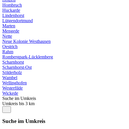
Hombruch
Huckarde
Lindenhorst
Lütgendortmund
Marten
Mengede
Nette
Neue Kolonie Westhausen
Oestrich
Rahm
Rombergpark-Lücklemberg
Scharnhorst
Scharnhorst-Ost
Sölderholz
Wambel
Wellinghofen
Westerfilde
Wickede
Suche im Umkreis
Umkreis bis 3 km
Suche im Umkreis