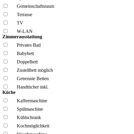
Gemeinschafts­raum
Terrasse
TV
W-LAN
Zimmerausstattung
Privates Bad
Babybett
Doppelbett
Zustellbett möglich
Getrennte Betten
Handtücher inkl.
Küche
Kaffee­maschine
Spül­maschine
Kühl­schrank
Kochmöglich­keit