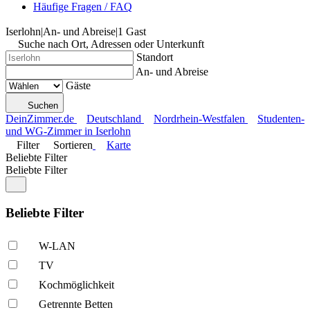
Häufige Fragen / FAQ
Iserlohn
|
An- und Abreise
|
1 Gast
Suche nach Ort, Adressen oder Unterkunft
Standort
An- und Abreise
Gäste
Suchen
DeinZimmer.de
Deutschland
Nordrhein-Westfalen
Studenten-
und WG-Zimmer in Iserlohn
Filter
Sortieren
Karte
Beliebte Filter
Beliebte Filter
Beliebte Filter
W-LAN
TV
Kochmöglich­keit
Getrennte Betten