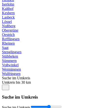
Iserlohn
Kalthof
Kesbern
Lasbeck
Lössel
Nußberg
Obergrüne
Oestrich
Refflingsen
Rheinen
Saat
Stenglingsen
Stübbeken
Sümmern
Voßwinkel
Wermingsen
Wulfringsen
Suche im Umkreis
Umkreis bis 30 km
Suche im Umkreis
Suche im Umkreis