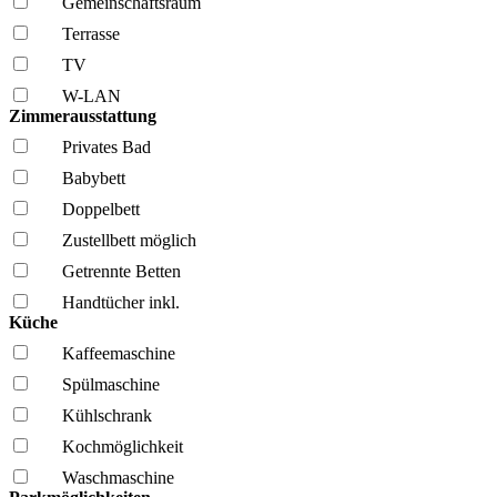
Gemeinschafts­raum
Terrasse
TV
W-LAN
Zimmerausstattung
Privates Bad
Babybett
Doppelbett
Zustellbett möglich
Getrennte Betten
Handtücher inkl.
Küche
Kaffee­maschine
Spül­maschine
Kühl­schrank
Kochmöglich­keit
Wasch­maschine