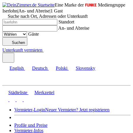
Eine Marke der
Mediengruppe
Iserlohn
|
An- und Abreise
|
1 Gast
Suche nach Ort, Adressen oder Unterkunft
Standort
An- und Abreise
Gäste
Suchen
Unterkunft vermieten
English
Deutsch
Polski
Slovensky
Städteliste
Merkzettel
Vermieter-Login
Neuer Vermieter? Jetzt registrieren
Profile und Preise
Vermieter-Infos