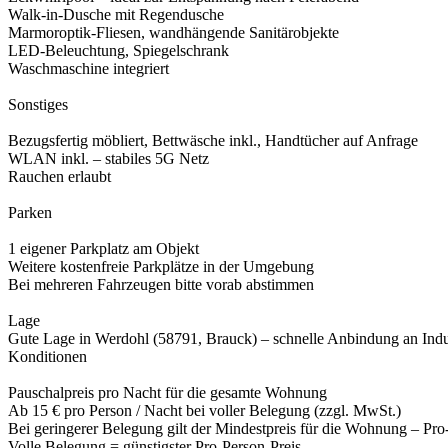
Walk-in-Dusche mit Regendusche
Marmoroptik-Fliesen, wandhängende Sanitärobjekte
LED-Beleuchtung, Spiegelschrank
Waschmaschine integriert
Sonstiges
Bezugsfertig möbliert, Bettwäsche inkl., Handtücher auf Anfrage
WLAN inkl. – stabiles 5G Netz
Rauchen erlaubt
Parken
1 eigener Parkplatz am Objekt
Weitere kostenfreie Parkplätze in der Umgebung
Bei mehreren Fahrzeugen bitte vorab abstimmen
Lage
Gute Lage in Werdohl (58791, Brauck) – schnelle Anbindung an Indus
Konditionen
Pauschalpreis pro Nacht für die gesamte Wohnung
Ab 15 € pro Person / Nacht bei voller Belegung (zzgl. MwSt.)
Bei geringerer Belegung gilt der Mindestpreis für die Wohnung – Pro-
Volle Belegung = günstigster Pro-Person-Preis