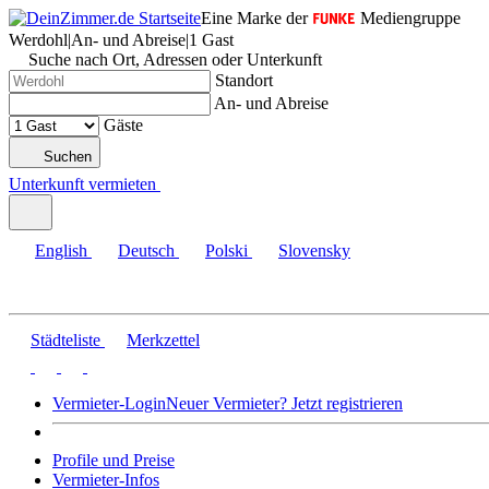
Eine Marke der
Mediengruppe
Werdohl
|
An- und Abreise
|
1 Gast
Suche nach Ort, Adressen oder Unterkunft
Standort
An- und Abreise
Gäste
Suchen
Unterkunft vermieten
English
Deutsch
Polski
Slovensky
Städteliste
Merkzettel
Vermieter-Login
Neuer Vermieter? Jetzt registrieren
Profile und Preise
Vermieter-Infos