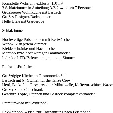
Komplette Wohnung exklusiv, 110 m²
3 Schlafzimmer in Aufteilung 3-2-2 → bis zu 7 Personen
Großzügige Wohnküche mit Esstisch
Großes Designer-Badezimmer
Helle Diele mit Garderobe
Schlafzimmer
Hochwertige Polsterbetten mit Bettwäsche
Wand-TV in jedem Zimmer
Kleiderschränke und Nachttische
Marmor- bzw. hochwertiger Laminatboden
Indirekte LED-Beleuchtung in einem Zimmer
Edelstahl-Profiküche
Großzügige Küche im Gastronomie-Stil
Esstisch mit 6+ Stühlen für die ganze Crew
Herd, Backofen, Geschirrspüler, Mikrowelle, Kaffeemaschine, Wasse
Großer Standkühlschrank
Geschirr, Töpfe, Pfannen und Besteck komplett vorhanden
Premium-Bad mit Whirlpool
Eckwhirlpool – ideal zur Entspannung nach Feierabend