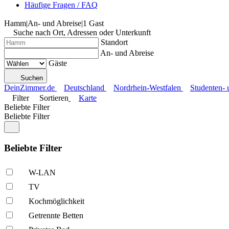
Häufige Fragen / FAQ
Hamm
|
An- und Abreise
|
1 Gast
Suche nach Ort, Adressen oder Unterkunft
Standort
An- und Abreise
Gäste
Suchen
DeinZimmer.de
Deutschland
Nordrhein-Westfalen
Studenten
Filter
Sortieren
Karte
Beliebte Filter
Beliebte Filter
Beliebte Filter
W-LAN
TV
Kochmöglich­keit
Getrennte Betten