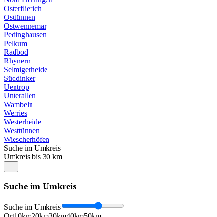
Osterflierich
Osttünnen
Ostwennemar
Pedinghausen
Pelkum
Radbod
Rhynern
Selmigerheide
Süddinker
Uentrop
Unterallen
Wambeln
Werries
Westerheide
Westtünnen
Wiescherhöfen
Suche im Umkreis
Umkreis bis 30 km
Suche im Umkreis
Suche im Umkreis
Ort
10km
20km
30km
40km
50km