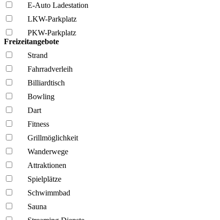
E-Auto Ladestation
LKW-Parkplatz
PKW-Parkplatz
Freizeitangebote
Strand
Fahrrad­verleih
Billiardtisch
Bowling
Dart
Fitness
Grillmöglich­keit
Wanderwege
Attraktionen
Spielplätze
Schwimmbad
Sauna