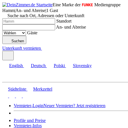
Eine Marke der
Mediengruppe
Hamm
|
An- und Abreise
|
1 Gast
Suche nach Ort, Adressen oder Unterkunft
Standort
An- und Abreise
Gäste
Suchen
Unterkunft vermieten
English
Deutsch
Polski
Slovensky
Städteliste
Merkzettel
Vermieter-Login
Neuer Vermieter? Jetzt registrieren
Profile und Preise
Vermieter-Infos