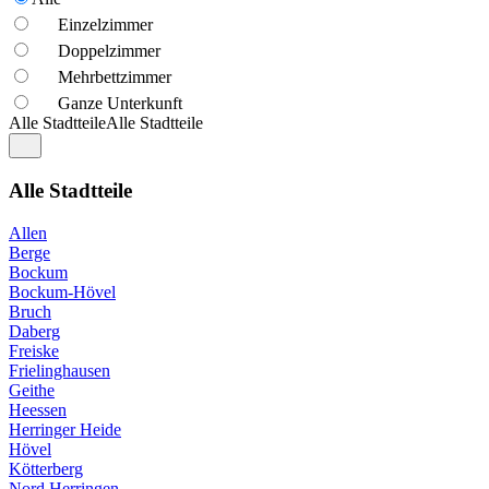
Einzelzimmer
Doppelzimmer
Mehrbettzimmer
Ganze Unterkunft
Alle Stadtteile
Alle Stadtteile
Alle Stadtteile
Allen
Berge
Bockum
Bockum-Hövel
Bruch
Daberg
Freiske
Frielinghausen
Geithe
Heessen
Herringer Heide
Hövel
Kötterberg
Nord Herringen