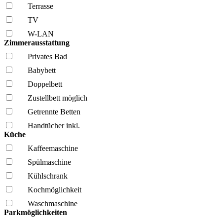
Terrasse
TV
W-LAN
Zimmerausstattung
Privates Bad
Babybett
Doppelbett
Zustellbett möglich
Getrennte Betten
Handtücher inkl.
Küche
Kaffee­maschine
Spül­maschine
Kühl­schrank
Kochmöglich­keit
Wasch­maschine
Parkmöglichkeiten