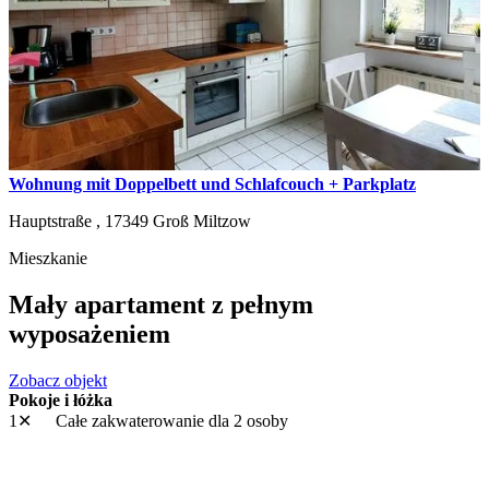
Wohnung mit Doppelbett und Schlafcouch + Parkplatz
Hauptstraße ,
17349
Groß Miltzow
Mieszkanie
Mały apartament z pełnym
wyposażeniem
Zobacz objekt
Pokoje i łóżka
1✕
Całe zakwaterowanie
dla 2 osoby