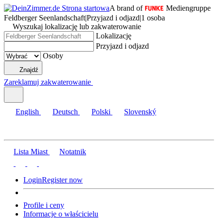
A brand of
Mediengruppe
Feldberger Seenlandschaft
|
Przyjazd i odjazd
|
1 osoba
Wyszukaj lokalizację lub zakwaterowanie
Lokalizację
Przyjazd i odjazd
Osoby
Znajdź
Zareklamuj zakwaterowanie
English
Deutsch
Polski
Slovenský
Lista Miast
Notatnik
Login
Register now
Profile i ceny
Informacje o właścicielu