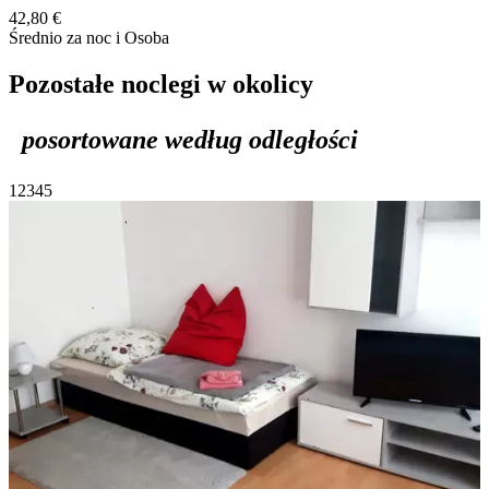
42,80 €
Średnio za noc i Osoba
Pozostałe noclegi w okolicy
posortowane według odległości
1
2
3
4
5