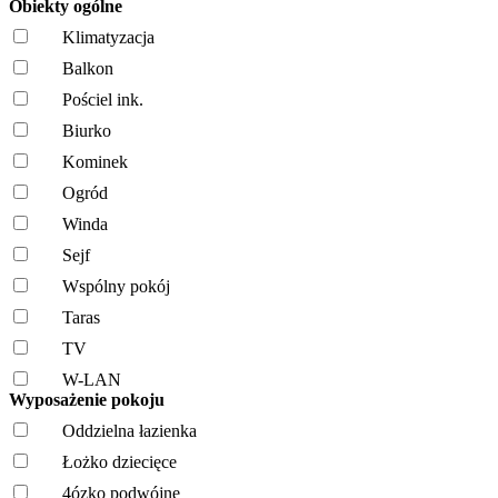
Obiekty ogólne
Klimatyzacja
Balkon
Pościel ink.
Biurko
Kominek
Ogród
Winda
Sejf
Wspólny pokój
Taras
TV
W-LAN
Wyposażenie pokoju
Oddzielna łazienka
Łożko dziecięce
4ózko podwójne