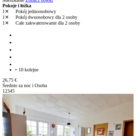
Mieszkanie
Zobacz objekt
Pokoje i łóżka
1✕
Pokój jednoosobowy
1✕
Pokój dwuosobowy
dla 2 osoby
1✕
Całe zakwaterowanie
dla 2 osoby
+ 10 kolejne
26,75 €
Średnio za noc i Osoba
1
2
3
4
5