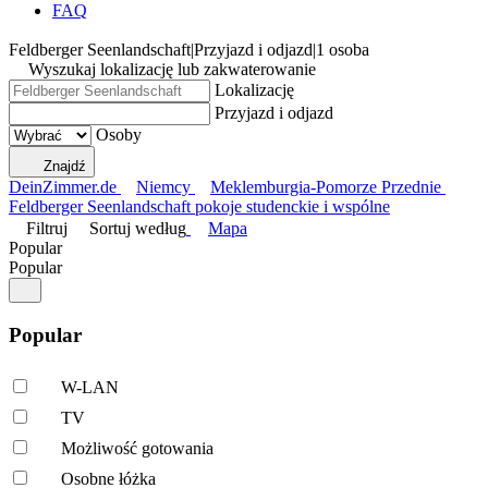
FAQ
Feldberger Seenlandschaft
|
Przyjazd i odjazd
|
1 osoba
Wyszukaj lokalizację lub zakwaterowanie
Lokalizację
Przyjazd i odjazd
Osoby
Znajdź
DeinZimmer.de
Niemcy
Meklemburgia-Pomorze Przednie
Feldberger Seenlandschaft pokoje studenckie i wspólne
Filtruj
Sortuj według
Mapa
Popular
Popular
Popular
W-LAN
TV
Możliwość gotowania
Osobne łóżka