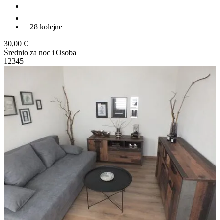
+ 28 kolejne
30,00 €
Średnio za noc i Osoba
1
2
3
4
5