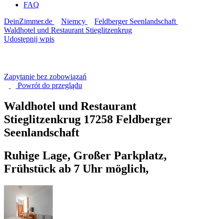
FAQ
DeinZimmer.de
Niemcy
Feldberger Seenlandschaft
Waldhotel und Restaurant Stieglitzenkrug
Udostępnij wpis
Zapytanie bez zobowiązań
Powrót do
przeglądu
Waldhotel und Restaurant
Stieglitzenkrug
17258 Feldberger
Seenlandschaft
Ruhige Lage, Großer Parkplatz,
Frühstück ab 7 Uhr möglich,