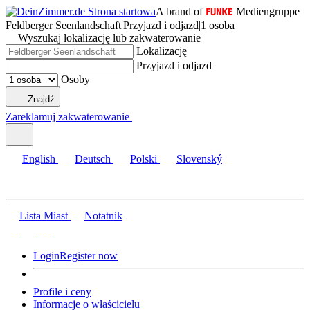
A brand of
Mediengruppe
Feldberger Seenlandschaft
|
Przyjazd i odjazd
|
1 osoba
Wyszukaj lokalizację lub zakwaterowanie
Lokalizację
Przyjazd i odjazd
Osoby
Znajdź
Zareklamuj zakwaterowanie
English
Deutsch
Polski
Slovenský
Lista Miast
Notatnik
Login
Register now
Profile i ceny
Informacje o właścicielu