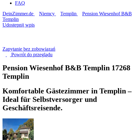
FAQ
DeinZimmer.de
Niemcy
Templin
Pension Wiesenhof B&B
Templin
Udostępnij wpis
Zapytanie bez zobowiązań
Powrót do
przeglądu
Pension Wiesenhof B&B Templin
17268
Templin
Komfortable Gästezimmer in Templin –
Ideal für Selbstversorger und
Geschäftsreisende.