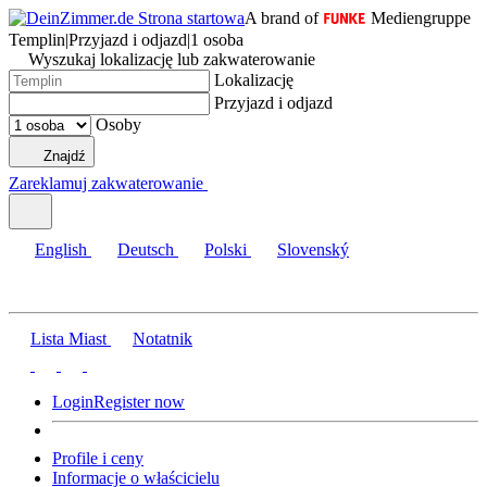
A brand of
Mediengruppe
Templin
|
Przyjazd i odjazd
|
1 osoba
Wyszukaj lokalizację lub zakwaterowanie
Lokalizację
Przyjazd i odjazd
Osoby
Znajdź
Zareklamuj zakwaterowanie
English
Deutsch
Polski
Slovenský
Lista Miast
Notatnik
Login
Register now
Profile i ceny
Informacje o właścicielu