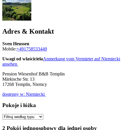
Adres & Kontakt
Sven Heussen
Mobile:
+491758533449
Uwagi od wlaściciela
Anmerkung vom Vermieter auf Niemiecki
ansehen
Pension Wiesenhof B&B Templin
Märkische Str. 13
17268
Templin, Niemcy
dostępny w: Niemiecki
Pokoje i łóżka
2 Pokój jednoosobowy dla jednej osoby