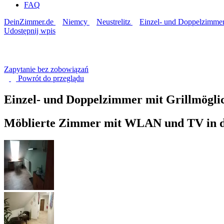
FAQ
DeinZimmer.de
Niemcy
Neustrelitz
Einzel- und Doppelzimmer m
Udostępnij wpis
Zapytanie bez zobowiązań
Powrót do
przeglądu
Einzel- und Doppelzimmer mit Grillmöglic
Möblierte Zimmer mit WLAN und TV in de