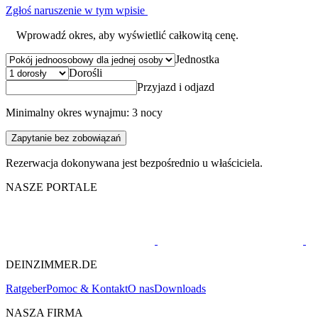
Zgłoś naruszenie w tym wpisie
Wprowadź okres, aby wyświetlić całkowitą cenę.
Jednostka
Dorośli
Przyjazd i odjazd
Minimalny okres wynajmu: 3 nocy
Zapytanie bez zobowiązań
Rezerwacja dokonywana jest bezpośrednio u właściciela.
NASZE PORTALE
DEINZIMMER.DE
Ratgeber
Pomoc & Kontakt
O nas
Downloads
NASZA FIRMA