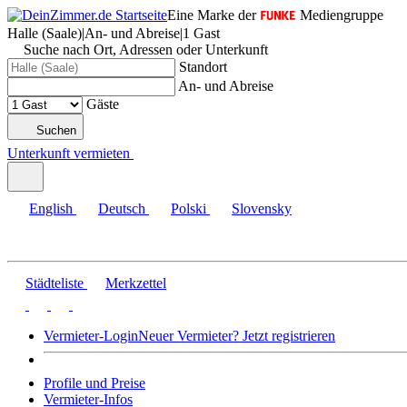
Eine Marke der
Mediengruppe
Halle (Saale)
|
An- und Abreise
|
1 Gast
Suche nach Ort, Adressen oder Unterkunft
Standort
An- und Abreise
Gäste
Suchen
Unterkunft vermieten
English
Deutsch
Polski
Slovensky
Städteliste
Merkzettel
Vermieter-Login
Neuer Vermieter? Jetzt registrieren
Profile und Preise
Vermieter-Infos