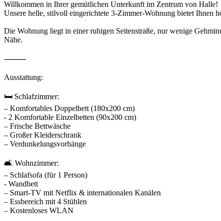
Willkommen in Ihrer gemütlichen Unterkunft im Zentrum von Halle!
Unsere helle, stilvoll eingerichtete 3-Zimmer-Wohnung bietet Ihnen hö
Die Wohnung liegt in einer ruhigen Seitenstraße, nur wenige Gehminu
Nähe.
⸻
Ausstattung:
🛏️ Schlafzimmer:
– Komfortables Doppelbett (180x200 cm)
- 2 Komfortable Einzelbetten (90x200 cm)
– Frische Bettwäsche
– Großer Kleiderschrank
– Verdunkelungsvorhänge
🛋️ Wohnzimmer:
– Schlafsofa (für 1 Person)
- Wandbett
– Smart-TV mit Netflix & internationalen Kanälen
– Essbereich mit 4 Stühlen
– Kostenloses WLAN