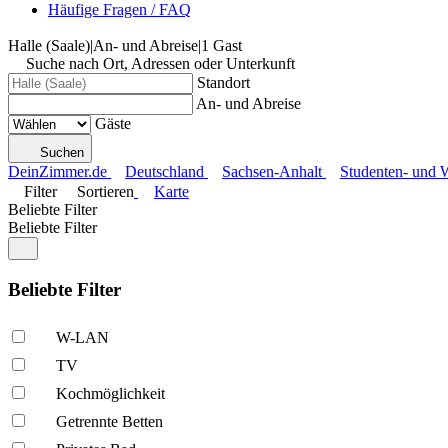
Häufige Fragen / FAQ
Halle (Saale)
|
An- und Abreise
|
1 Gast
Suche nach Ort, Adressen oder Unterkunft
Standort
An- und Abreise
Gäste
Suchen
DeinZimmer.de
Deutschland
Sachsen-Anhalt
Studenten- und 
Filter
Sortieren
Karte
Beliebte Filter
Beliebte Filter
Beliebte Filter
W-LAN
TV
Kochmöglich­keit
Getrennte Betten