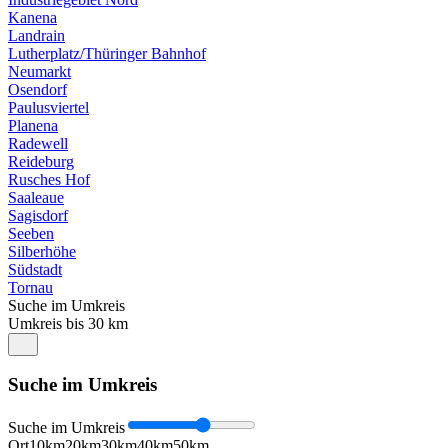
Kanena
Landrain
Lutherplatz/Thüringer Bahnhof
Neumarkt
Osendorf
Paulusviertel
Planena
Radewell
Reideburg
Rusches Hof
Saaleaue
Sagisdorf
Seeben
Silberhöhe
Südstadt
Tornau
Suche im Umkreis
Umkreis bis 30 km
Suche im Umkreis
Suche im Umkreis
Ort
10km
20km
30km
40km
50km