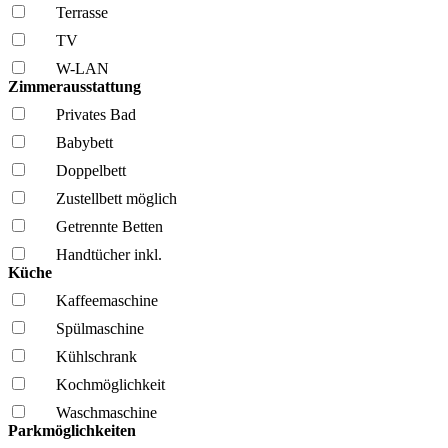
Terrasse
TV
W-LAN
Zimmerausstattung
Privates Bad
Babybett
Doppelbett
Zustellbett möglich
Getrennte Betten
Handtücher inkl.
Küche
Kaffee­maschine
Spül­maschine
Kühl­schrank
Kochmöglich­keit
Wasch­maschine
Parkmöglichkeiten