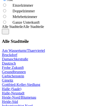
Einzelzimmer
Doppelzimmer
Mehrbettzimmer
Ganze Unterkunft
Alle Stadtteile
Alle Stadtteile
Alle Stadtteile
Am Wasserturm/Thaerviertel
Bruckdorf
Damaschkestraße
Dautzsch
Frohe Zukunft
Gesundbrunnen
Giebichenstein
Gimritz
Gottfried-Keller-Siedlung
Halle (Saale)
Halle-Neustadt
Heide-Nord/Blumenau
Heide-Süd
Industriegebiet Nord