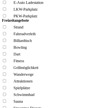
E-Auto Ladestation
LKW-Parkplatz
PKW-Parkplatz
Freizeitangebote
Strand
Fahrrad­verleih
Billiardtisch
Bowling
Dart
Fitness
Grillmöglich­keit
Wanderwege
Attraktionen
Spielplätze
Schwimmbad
Sauna