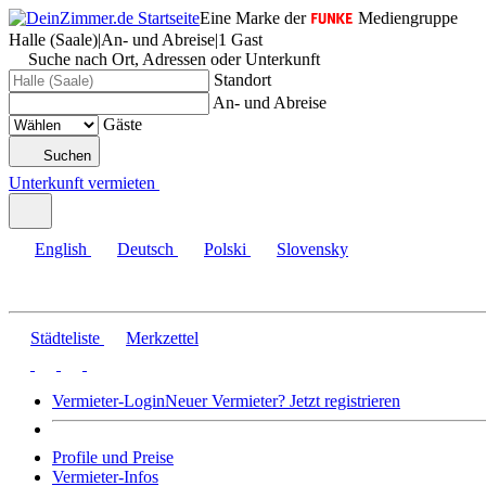
Eine Marke der
Mediengruppe
Halle (Saale)
|
An- und Abreise
|
1 Gast
Suche nach Ort, Adressen oder Unterkunft
Standort
An- und Abreise
Gäste
Suchen
Unterkunft vermieten
English
Deutsch
Polski
Slovensky
Städteliste
Merkzettel
Vermieter-Login
Neuer Vermieter? Jetzt registrieren
Profile und Preise
Vermieter-Infos