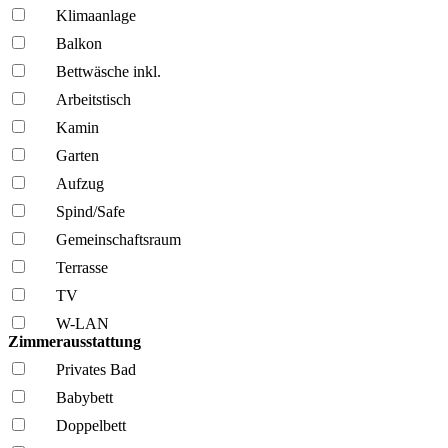
Klima­anlage
Balkon
Bettwäsche inkl.
Arbeitstisch
Kamin
Garten
Aufzug
Spind/Safe
Gemeinschafts­raum
Terrasse
TV
W-LAN
Zimmerausstattung
Privates Bad
Babybett
Doppelbett