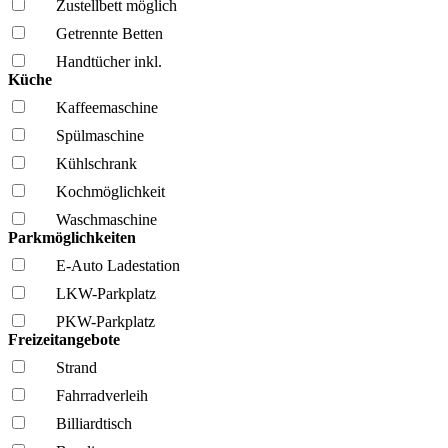
Zustellbett möglich
Getrennte Betten
Handtücher inkl.
Küche
Kaffee­maschine
Spül­maschine
Kühl­schrank
Kochmöglich­keit
Wasch­maschine
Parkmöglichkeiten
E-Auto Ladestation
LKW-Parkplatz
PKW-Parkplatz
Freizeitangebote
Strand
Fahrrad­verleih
Billiardtisch