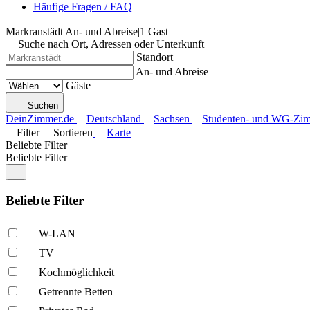
Häufige Fragen / FAQ
Markranstädt
|
An- und Abreise
|
1 Gast
Suche nach Ort, Adressen oder Unterkunft
Standort
An- und Abreise
Gäste
Suchen
DeinZimmer.de
Deutschland
Sachsen
Studenten- und WG-Zim
Filter
Sortieren
Karte
Beliebte Filter
Beliebte Filter
Beliebte Filter
W-LAN
TV
Kochmöglich­keit
Getrennte Betten