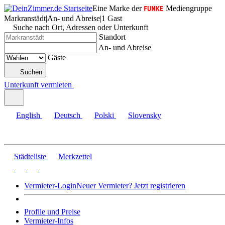
Eine Marke der
Mediengruppe
Markranstädt
|
An- und Abreise
|
1 Gast
Suche nach Ort, Adressen oder Unterkunft
Standort
An- und Abreise
Gäste
Suchen
Unterkunft vermieten
English
Deutsch
Polski
Slovensky
Städteliste
Merkzettel
Vermieter-Login
Neuer Vermieter? Jetzt registrieren
Profile und Preise
Vermieter-Infos