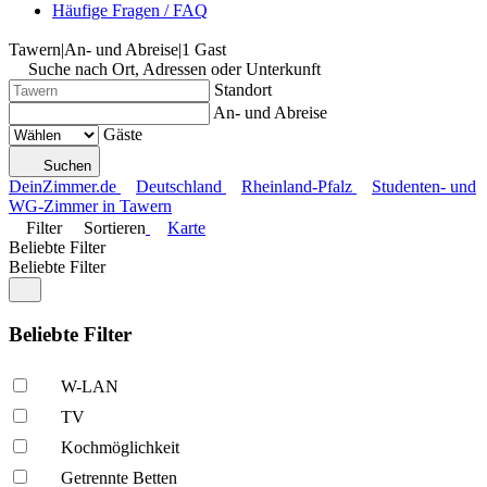
Häufige Fragen / FAQ
Tawern
|
An- und Abreise
|
1 Gast
Suche nach Ort, Adressen oder Unterkunft
Standort
An- und Abreise
Gäste
Suchen
DeinZimmer.de
Deutschland
Rheinland-Pfalz
Studenten- und
WG-Zimmer in Tawern
Filter
Sortieren
Karte
Beliebte Filter
Beliebte Filter
Beliebte Filter
W-LAN
TV
Kochmöglich­keit
Getrennte Betten