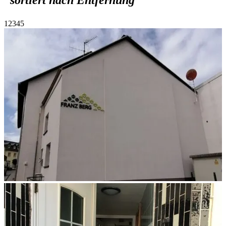
sortiert nach Entfernung
1
2
3
4
5