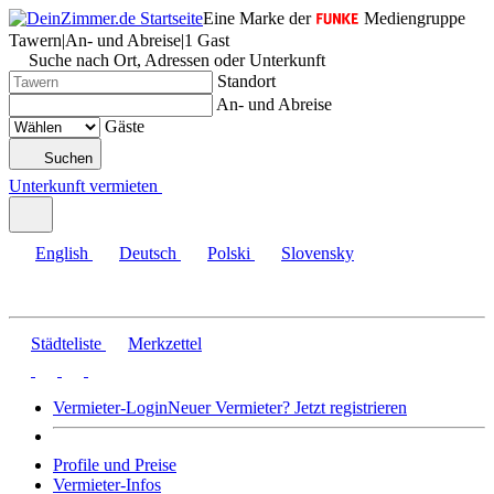
Eine Marke der
Mediengruppe
Tawern
|
An- und Abreise
|
1 Gast
Suche nach Ort, Adressen oder Unterkunft
Standort
An- und Abreise
Gäste
Suchen
Unterkunft vermieten
English
Deutsch
Polski
Slovensky
Städteliste
Merkzettel
Vermieter-Login
Neuer Vermieter? Jetzt registrieren
Profile und Preise
Vermieter-Infos