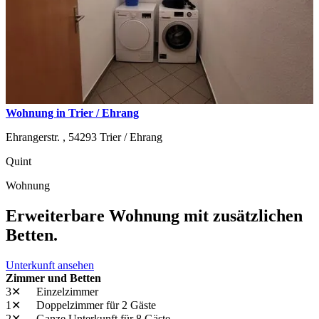
Wohnung in Trier / Ehrang
Ehrangerstr. ,
54293
Trier / Ehrang
Quint
Wohnung
Erweiterbare Wohnung mit zusätzlichen
Betten.
Unterkunft ansehen
Zimmer und Betten
3✕
Einzelzimmer
1✕
Doppelzimmer
für 2 Gäste
2✕
Ganze Unterkunft
für 8 Gäste