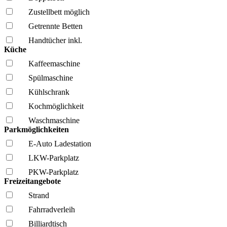
Zustellbett möglich
Getrennte Betten
Handtücher inkl.
Küche
Kaffee­maschine
Spül­maschine
Kühl­schrank
Kochmöglich­keit
Wasch­maschine
Parkmöglichkeiten
E-Auto Ladestation
LKW-Parkplatz
PKW-Parkplatz
Freizeitangebote
Strand
Fahrrad­verleih
Billiardtisch