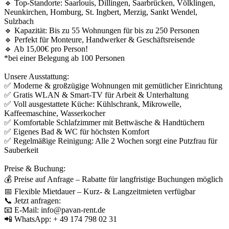
🔹 Top-Standorte: Saarlouis, Dillingen, Saarbrücken, Völklingen,
Neunkirchen, Homburg, St. Ingbert, Merzig, Sankt Wendel,
Sulzbach
🔹 Kapazität: Bis zu 55 Wohnungen für bis zu 250 Personen
🔹 Perfekt für Monteure, Handwerker & Geschäftsreisende
🔹 Ab 15,00€ pro Person!
*bei einer Belegung ab 100 Personen
Unsere Ausstattung:
✅ Moderne & großzügige Wohnungen mit gemütlicher Einrichtung
✅ Gratis WLAN & Smart-TV für Arbeit & Unterhaltung
✅ Voll ausgestattete Küche: Kühlschrank, Mikrowelle,
Kaffeemaschine, Wasserkocher
✅ Komfortable Schlafzimmer mit Bettwäsche & Handtüchern
✅ Eigenes Bad & WC für höchsten Komfort
✅ Regelmäßige Reinigung: Alle 2 Wochen sorgt eine Putzfrau für
Sauberkeit
Preise & Buchung:
💰 Preise auf Anfrage – Rabatte für langfristige Buchungen möglich
📅 Flexible Mietdauer – Kurz- & Langzeitmieten verfügbar
📞 Jetzt anfragen:
📧 E-Mail: info@pavan-rent.de
📲 WhatsApp: + 49 174 798 02 31