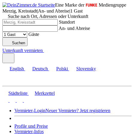
Eine Marke der
Mediengruppe
Merzig, Kreisstadt
|
An- und Abreise
|
1 Gast
Suche nach Ort, Adressen oder Unterkunft
Standort
An- und Abreise
Gäste
Suchen
Unterkunft vermieten
English
Deutsch
Polski
Slovensky
Städteliste
Merkzettel
Vermieter-Login
Neuer Vermieter? Jetzt registrieren
Profile und Preise
Vermieter-Infos