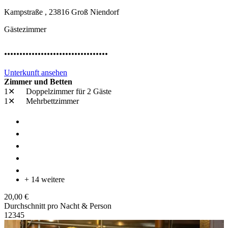
Kampstraße ,
23816
Groß Niendorf
Gästezimmer
..................................
Unterkunft ansehen
Zimmer und Betten
1✕
Doppelzimmer
für 2 Gäste
1✕
Mehrbettzimmer
+ 14 weitere
20,00 €
Durchschnitt pro Nacht & Person
1
2
3
4
5