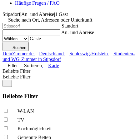
Häufige Fragen / FAQ
Stipsdorf
|
An- und Abreise
|
1 Gast
Suche nach Ort, Adressen oder Unterkunft
Standort
An- und Abreise
Gäste
Suchen
DeinZimmer.de
Deutschland
Schleswig-Holstein
Studenten-
und WG-Zimmer in Stipsdorf
Filter
Sortieren
Karte
Beliebte Filter
Beliebte Filter
Beliebte Filter
W-LAN
TV
Kochmöglich­keit
Getrennte Betten