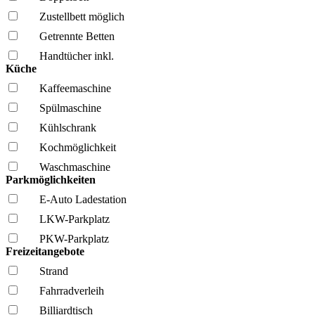
Zustellbett möglich
Getrennte Betten
Handtücher inkl.
Küche
Kaffee­maschine
Spül­maschine
Kühl­schrank
Kochmöglich­keit
Wasch­maschine
Parkmöglichkeiten
E-Auto Ladestation
LKW-Parkplatz
PKW-Parkplatz
Freizeitangebote
Strand
Fahrrad­verleih
Billiardtisch