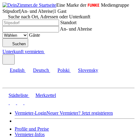
Eine Marke der
Mediengruppe
Stipsdorf
|
An- und Abreise
|
1 Gast
Suche nach Ort, Adressen oder Unterkunft
Standort
An- und Abreise
Gäste
Suchen
Unterkunft vermieten
English
Deutsch
Polski
Slovensky
Städteliste
Merkzettel
Vermieter-Login
Neuer Vermieter? Jetzt registrieren
Profile und Preise
Vermieter-Infos