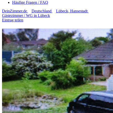
Häufige Fragen / FAQ
DeinZimmer.de
Deutschland
Lübeck, Hansestadt
Gästezimmer / WG in Lübeck
Eintrag teilen