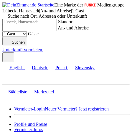
Eine Marke der
Mediengruppe
Lübeck, Hansestadt
|
An- und Abreise
|
1 Gast
Suche nach Ort, Adressen oder Unterkunft
Standort
An- und Abreise
Gäste
Suchen
Unterkunft vermieten
English
Deutsch
Polski
Slovensky
Städteliste
Merkzettel
Vermieter-Login
Neuer Vermieter? Jetzt registrieren
Profile und Preise
Vermieter-Infos