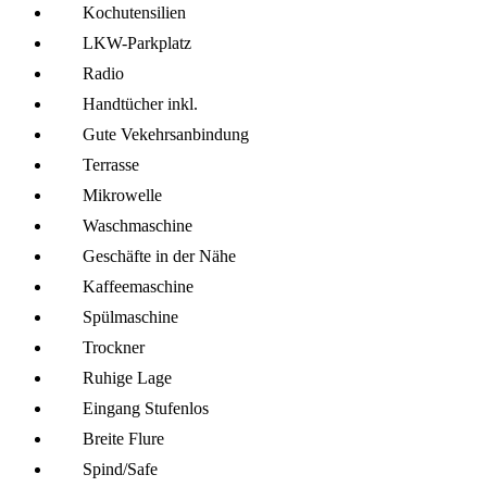
Kochutensilien
LKW-Parkplatz
Radio
Handtücher inkl.
Gute Vekehrsanbindung
Terrasse
Mikro­welle
Wasch­maschine
Geschäfte in der Nähe
Kaffee­maschine
Spül­maschine
Trockner
Ruhige Lage
Eingang Stufenlos
Breite Flure
Spind/Safe