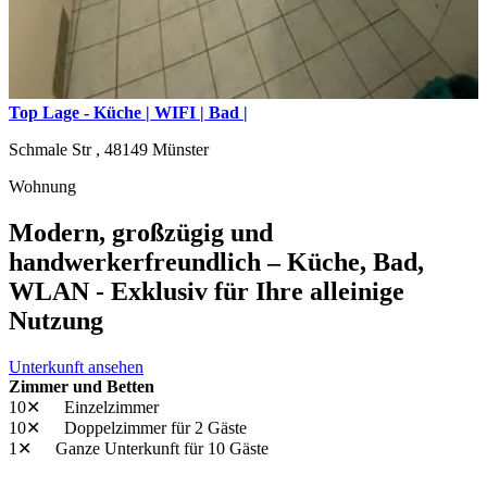
Top Lage - Küche | WIFI | Bad |
Schmale Str ,
48149
Münster
Wohnung
Modern, großzügig und
handwerkerfreundlich – Küche, Bad,
WLAN - Exklusiv für Ihre alleinige
Nutzung
Unterkunft ansehen
Zimmer und Betten
10✕
Einzelzimmer
10✕
Doppelzimmer
für 2 Gäste
1✕
Ganze Unterkunft
für 10 Gäste