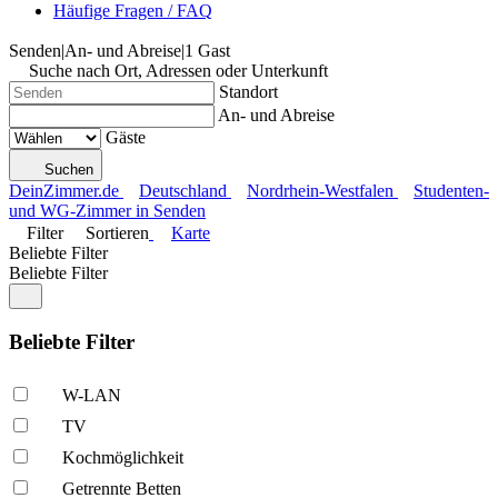
Häufige Fragen / FAQ
Senden
|
An- und Abreise
|
1 Gast
Suche nach Ort, Adressen oder Unterkunft
Standort
An- und Abreise
Gäste
Suchen
DeinZimmer.de
Deutschland
Nordrhein-Westfalen
Studenten-
und WG-Zimmer in Senden
Filter
Sortieren
Karte
Beliebte Filter
Beliebte Filter
Beliebte Filter
W-LAN
TV
Kochmöglich­keit
Getrennte Betten