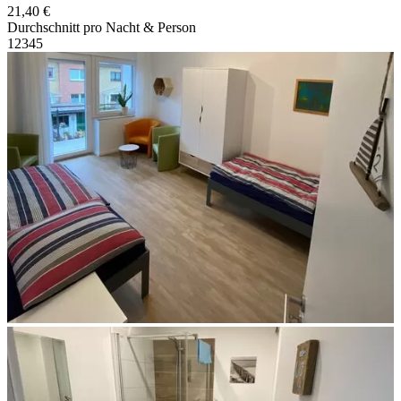
21,40 €
Durchschnitt pro Nacht & Person
1
2
3
4
5