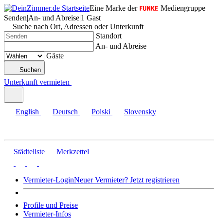
Eine Marke der
Mediengruppe
Senden
|
An- und Abreise
|
1 Gast
Suche nach Ort, Adressen oder Unterkunft
Standort
An- und Abreise
Gäste
Suchen
Unterkunft vermieten
English
Deutsch
Polski
Slovensky
Städteliste
Merkzettel
Vermieter-Login
Neuer Vermieter? Jetzt registrieren
Profile und Preise
Vermieter-Infos