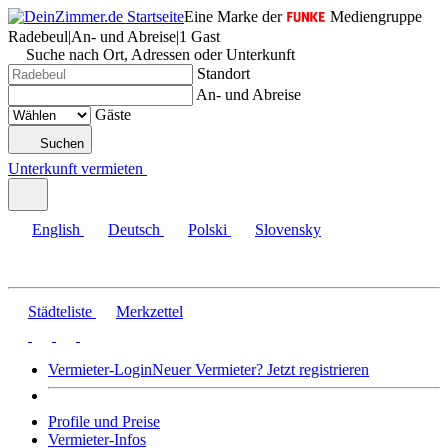
Eine Marke der
Mediengruppe
Radebeul
|
An- und Abreise
|
1 Gast
Suche nach Ort, Adressen oder Unterkunft
Standort
An- und Abreise
Gäste
Suchen
Unterkunft vermieten
English
Deutsch
Polski
Slovensky
Städteliste
Merkzettel
Vermieter-Login
Neuer Vermieter? Jetzt registrieren
Profile und Preise
Vermieter-Infos