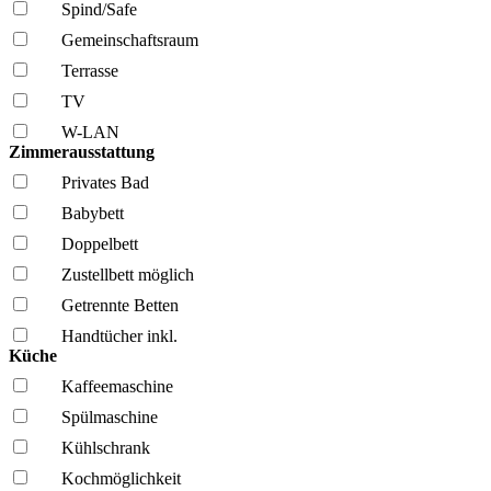
Spind/Safe
Gemeinschafts­raum
Terrasse
TV
W-LAN
Zimmerausstattung
Privates Bad
Babybett
Doppelbett
Zustellbett möglich
Getrennte Betten
Handtücher inkl.
Küche
Kaffee­maschine
Spül­maschine
Kühl­schrank
Kochmöglich­keit