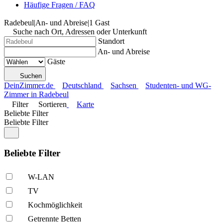
Häufige Fragen / FAQ
Radebeul
|
An- und Abreise
|
1 Gast
Suche nach Ort, Adressen oder Unterkunft
Standort
An- und Abreise
Gäste
Suchen
DeinZimmer.de
Deutschland
Sachsen
Studenten- und WG-
Zimmer in Radebeul
Filter
Sortieren
Karte
Beliebte Filter
Beliebte Filter
Beliebte Filter
W-LAN
TV
Kochmöglich­keit
Getrennte Betten