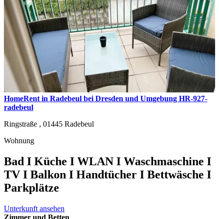
HomeRent in Radebeul bei Dresden und Umgebung HR-927-
radebeul
Ringstraße ,
01445
Radebeul
Wohnung
Bad I Küche I WLAN I Waschmaschine I
TV I Balkon I Handtücher I Bettwäsche I
Parkplätze
Unterkunft ansehen
Zimmer und Betten