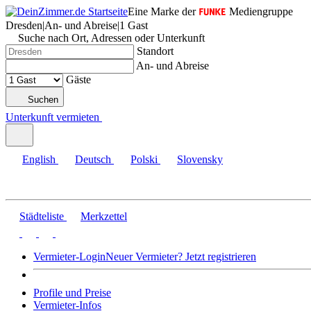
Eine Marke der
Mediengruppe
Dresden
|
An- und Abreise
|
1 Gast
Suche nach Ort, Adressen oder Unterkunft
Standort
An- und Abreise
Gäste
Suchen
Unterkunft vermieten
English
Deutsch
Polski
Slovensky
Städteliste
Merkzettel
Vermieter-Login
Neuer Vermieter? Jetzt registrieren
Profile und Preise
Vermieter-Infos