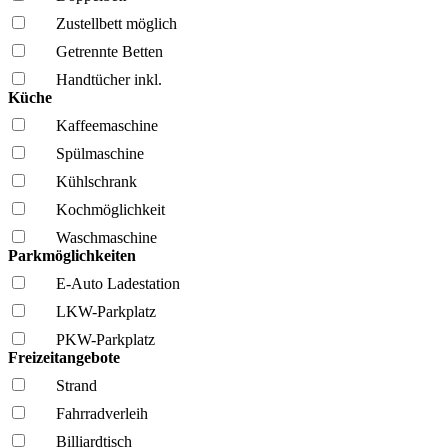
Zustellbett möglich
Getrennte Betten
Handtücher inkl.
Küche
Kaffee­maschine
Spül­maschine
Kühl­schrank
Kochmöglich­keit
Wasch­maschine
Parkmöglichkeiten
E-Auto Ladestation
LKW-Parkplatz
PKW-Parkplatz
Freizeitangebote
Strand
Fahrrad­verleih
Billiardtisch