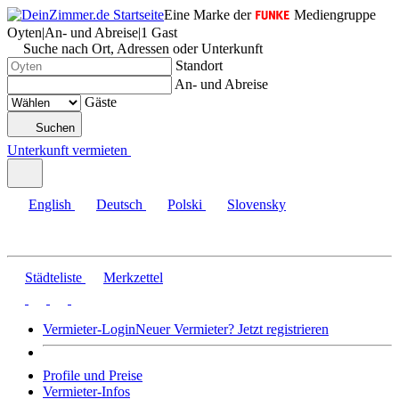
Eine Marke der
Mediengruppe
Oyten
|
An- und Abreise
|
1 Gast
Suche nach Ort, Adressen oder Unterkunft
Standort
An- und Abreise
Gäste
Suchen
Unterkunft vermieten
English
Deutsch
Polski
Slovensky
Städteliste
Merkzettel
Vermieter-Login
Neuer Vermieter? Jetzt registrieren
Profile und Preise
Vermieter-Infos