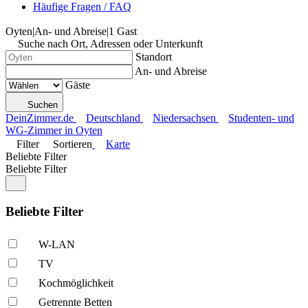
Häufige Fragen / FAQ
Oyten
|
An- und Abreise
|
1 Gast
Suche nach Ort, Adressen oder Unterkunft
Standort
An- und Abreise
Gäste
Suchen
DeinZimmer.de
Deutschland
Niedersachsen
Studenten- und
WG-Zimmer in Oyten
Filter
Sortieren
Karte
Beliebte Filter
Beliebte Filter
Beliebte Filter
W-LAN
TV
Kochmöglich­keit
Getrennte Betten