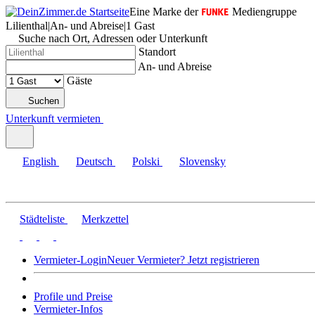
Eine Marke der
Mediengruppe
Lilienthal
|
An- und Abreise
|
1 Gast
Suche nach Ort, Adressen oder Unterkunft
Standort
An- und Abreise
Gäste
Suchen
Unterkunft vermieten
English
Deutsch
Polski
Slovensky
Städteliste
Merkzettel
Vermieter-Login
Neuer Vermieter? Jetzt registrieren
Profile und Preise
Vermieter-Infos