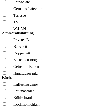
Spind/Safe
Gemeinschafts­raum
Terrasse
TV
W-LAN
Zimmerausstattung
Privates Bad
Babybett
Doppelbett
Zustellbett möglich
Getrennte Betten
Handtücher inkl.
Küche
Kaffee­maschine
Spül­maschine
Kühl­schrank
Kochmöglich­keit