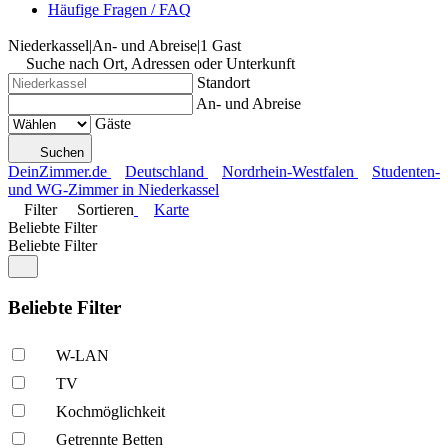
Häufige Fragen / FAQ
Niederkassel
|
An- und Abreise
|
1 Gast
Suche nach Ort, Adressen oder Unterkunft
Standort
An- und Abreise
Gäste
Suchen
DeinZimmer.de
Deutschland
Nordrhein-Westfalen
Studenten-
und WG-Zimmer in Niederkassel
Filter
Sortieren
Karte
Beliebte Filter
Beliebte Filter
Beliebte Filter
W-LAN
TV
Kochmöglich­keit
Getrennte Betten