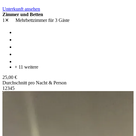
Unterkunft ansehen
Zimmer und Betten
1✕
Mehrbettzimmer
für 3 Gäste
+ 11 weitere
25,00 €
Durchschnitt pro Nacht & Person
1
2
3
4
5