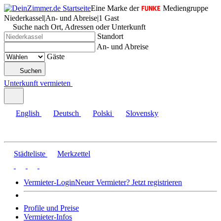
Eine Marke der
Mediengruppe
Niederkassel
|
An- und Abreise
|
1 Gast
Suche nach Ort, Adressen oder Unterkunft
Standort
An- und Abreise
Gäste
Suchen
Unterkunft vermieten
English
Deutsch
Polski
Slovensky
Städteliste
Merkzettel
Vermieter-Login
Neuer Vermieter? Jetzt registrieren
Profile und Preise
Vermieter-Infos