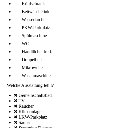
Kühl­schrank
Bettwäsche inkl.
Wasserkocher
PKW-Parkplatz
Spül­maschine
WC
Handtücher inkl.
Doppelbett
Mikro­welle
Wasch­maschine
Welche Ausstattung fehlt?
✖ Gemeinschafts­bad
✖ TV
✖ Raucher
✖ Klima­anlage
✖ LKW-Parkplatz
✖ Sauna
✖ Streaming Dienste