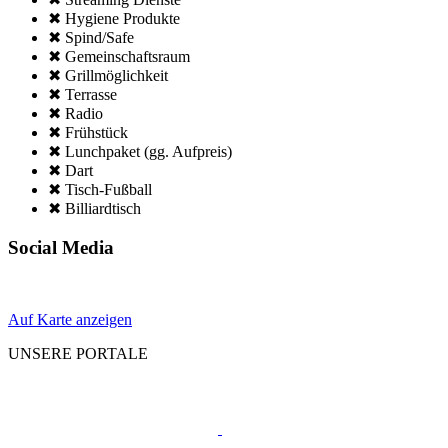
✖ Hygiene Produkte
✖ Spind/Safe
✖ Gemeinschafts­raum
✖ Grillmöglich­keit
✖ Terrasse
✖ Radio
✖ Frühstück
✖ Lunchpaket (gg. Aufpreis)
✖ Dart
✖ Tisch-Fußball
✖ Billiardtisch
Social Media
Auf Karte anzeigen
UNSERE PORTALE