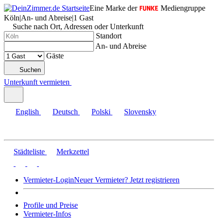
Eine Marke der
Mediengruppe
Köln
|
An- und Abreise
|
1 Gast
Suche nach Ort, Adressen oder Unterkunft
Standort
An- und Abreise
Gäste
Suchen
Unterkunft vermieten
English
Deutsch
Polski
Slovensky
Städteliste
Merkzettel
Vermieter-Login
Neuer Vermieter? Jetzt registrieren
Profile und Preise
Vermieter-Infos