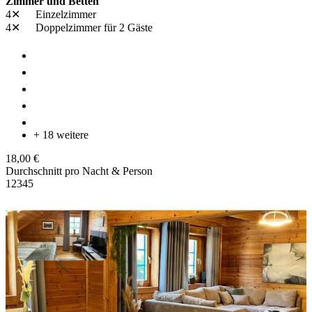
Zimmer und Betten
4✕
Einzelzimmer
4✕
Doppelzimmer
für 2 Gäste
+ 18 weitere
18,00 €
Durchschnitt pro Nacht & Person
1
2
3
4
5