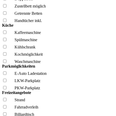
Zustellbett möglich
Getrennte Betten
Handtücher inkl.
Küche
Kaffee­maschine
Spül­maschine
Kühl­schrank
Kochmöglich­keit
Wasch­maschine
Parkmöglichkeiten
E-Auto Ladestation
LKW-Parkplatz
PKW-Parkplatz
Freizeitangebote
Strand
Fahrrad­verleih
Billiardtisch