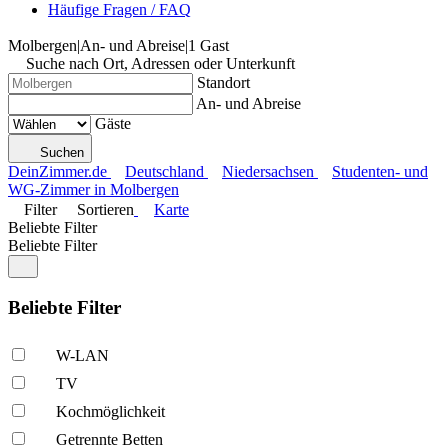
Häufige Fragen / FAQ
Molbergen
|
An- und Abreise
|
1 Gast
Suche nach Ort, Adressen oder Unterkunft
Standort
An- und Abreise
Gäste
Suchen
DeinZimmer.de
Deutschland
Niedersachsen
Studenten- und
WG-Zimmer in Molbergen
Filter
Sortieren
Karte
Beliebte Filter
Beliebte Filter
Beliebte Filter
W-LAN
TV
Kochmöglich­keit
Getrennte Betten