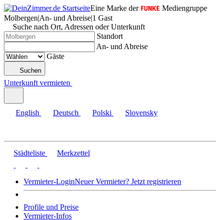
Eine Marke der
Mediengruppe
Molbergen
|
An- und Abreise
|
1 Gast
Suche nach Ort, Adressen oder Unterkunft
Standort
An- und Abreise
Gäste
Suchen
Unterkunft vermieten
English
Deutsch
Polski
Slovensky
Städteliste
Merkzettel
Vermieter-Login
Neuer Vermieter? Jetzt registrieren
Profile und Preise
Vermieter-Infos