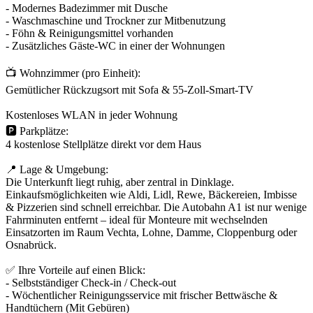
- Modernes Badezimmer mit Dusche
- Waschmaschine und Trockner zur Mitbenutzung
- Föhn & Reinigungsmittel vorhanden
- Zusätzliches Gäste-WC in einer der Wohnungen
📺 Wohnzimmer (pro Einheit):
Gemütlicher Rückzugsort mit Sofa & 55-Zoll-Smart-TV
Kostenloses WLAN in jeder Wohnung
🅿️ Parkplätze:
4 kostenlose Stellplätze direkt vor dem Haus
📍 Lage & Umgebung:
Die Unterkunft liegt ruhig, aber zentral in Dinklage.
Einkaufsmöglichkeiten wie Aldi, Lidl, Rewe, Bäckereien, Imbisse
& Pizzerien sind schnell erreichbar. Die Autobahn A1 ist nur wenige
Fahrminuten entfernt – ideal für Monteure mit wechselnden
Einsatzorten im Raum Vechta, Lohne, Damme, Cloppenburg oder
Osnabrück.
✅ Ihre Vorteile auf einen Blick:
- Selbstständiger Check-in / Check-out
- Wöchentlicher Reinigungsservice mit frischer Bettwäsche &
Handtüchern (Mit Gebüren)