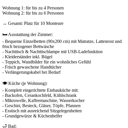
Wohnung 1: für bis zu 4 Personen
Wohnung 2: für bis zu 6 Personen
→ Gesamt: Platz für 10 Monteure
🛏️ Ausstattung der Zimmer:
- Bequeme Einzelbetten (90x200 cm) mit Matratze, Lattenrost und
frisch bezogener Bettwäsche
- Nachttisch & Nachttischlampe mit USB-Ladefunktion
- Kleiderständer inkl. Bügel
- Teppich, Wandbilder für ein wohnliches Gefühl
- Frisch gewaschene Handtücher
- Verlängerungskabel bei Bedarf
🍽️ Küche (je Wohnung):
- Komplett eingerichtete Einbauküche mit:
- Backofen, Cerankochfeld, Kühlschrank
- Mikrowelle, Kaffeemaschine, Wasserkocher
- Geschirr, Besteck, Gläser, Töpfe, Pfannen
- Esstisch mit ausreichend Sitzgelegenheiten
- Grundgewürze & Küchenhelfer
🛁 Bad: