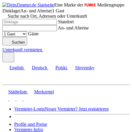
Eine Marke der
Mediengruppe
Dinklage
|
An- und Abreise
|
1 Gast
Suche nach Ort, Adressen oder Unterkunft
Standort
An- und Abreise
Gäste
Suchen
Unterkunft vermieten
English
Deutsch
Polski
Slovensky
Städteliste
Merkzettel
Vermieter-Login
Neuer Vermieter? Jetzt registrieren
Profile und Preise
Vermieter-Infos