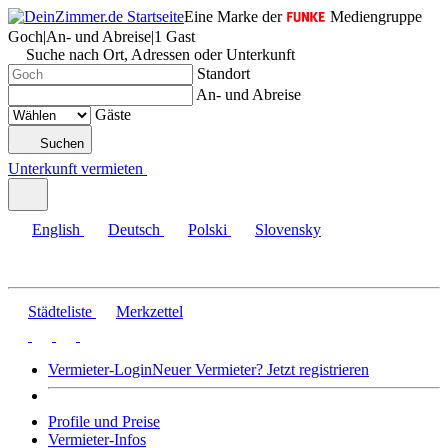
Eine Marke der
Mediengruppe
Goch
|
An- und Abreise
|
1 Gast
Suche nach Ort, Adressen oder Unterkunft
Standort
An- und Abreise
Gäste
Suchen
Unterkunft vermieten
English
Deutsch
Polski
Slovensky
Städteliste
Merkzettel
Vermieter-Login
Neuer Vermieter? Jetzt registrieren
Profile und Preise
Vermieter-Infos