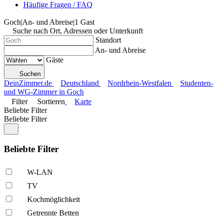
Häufige Fragen / FAQ
Goch
|
An- und Abreise
|
1 Gast
Suche nach Ort, Adressen oder Unterkunft
Standort
An- und Abreise
Gäste
Suchen
DeinZimmer.de
Deutschland
Nordrhein-Westfalen
Studenten-
und WG-Zimmer in Goch
Filter
Sortieren
Karte
Beliebte Filter
Beliebte Filter
Beliebte Filter
W-LAN
TV
Kochmöglich­keit
Getrennte Betten