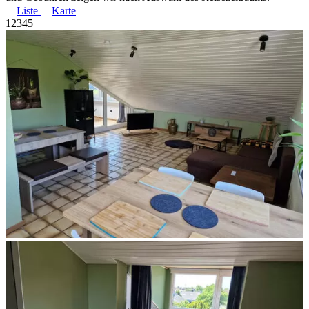
Liste
Karte
1
2
3
4
5