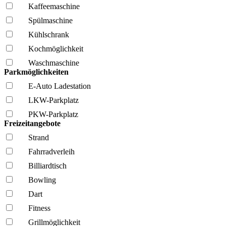
Kaffee­maschine
Spül­maschine
Kühl­schrank
Kochmöglich­keit
Wasch­maschine
Parkmöglichkeiten
E-Auto Ladestation
LKW-Parkplatz
PKW-Parkplatz
Freizeitangebote
Strand
Fahrrad­verleih
Billiardtisch
Bowling
Dart
Fitness
Grillmöglich­keit