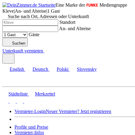
Eine Marke der
Mediengruppe
Kleve
|
An- und Abreise
|
1 Gast
Suche nach Ort, Adressen oder Unterkunft
Standort
An- und Abreise
Gäste
Suchen
Unterkunft vermieten
English
Deutsch
Polski
Slovensky
Städteliste
Merkzettel
Vermieter-Login
Neuer Vermieter? Jetzt registrieren
Profile und Preise
Vermieter-Infos