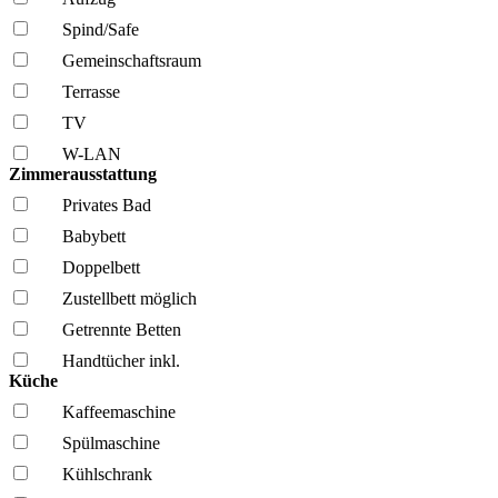
Spind/Safe
Gemeinschafts­raum
Terrasse
TV
W-LAN
Zimmerausstattung
Privates Bad
Babybett
Doppelbett
Zustellbett möglich
Getrennte Betten
Handtücher inkl.
Küche
Kaffee­maschine
Spül­maschine
Kühl­schrank