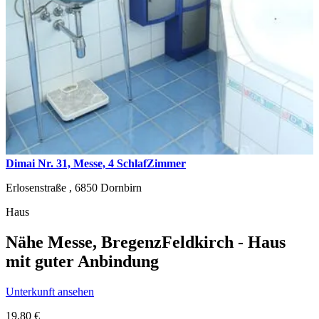
Dimai Nr. 31, Messe, 4 SchlafZimmer
Erlosenstraße ,
6850
Dornbirn
Haus
Nähe Messe, BregenzFeldkirch - Haus
mit guter Anbindung
Unterkunft ansehen
19,80 €