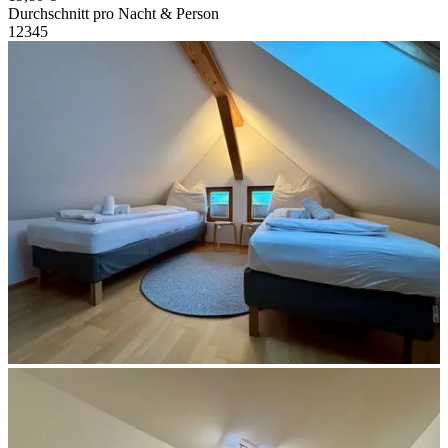
Durchschnitt pro Nacht & Person
1
2
3
4
5