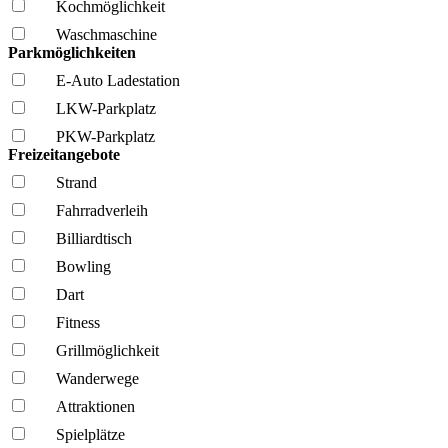
Kochmöglich­keit
Wasch­maschine
Parkmöglichkeiten
E-Auto Ladestation
LKW-Parkplatz
PKW-Parkplatz
Freizeitangebote
Strand
Fahrrad­verleih
Billiardtisch
Bowling
Dart
Fitness
Grillmöglich­keit
Wanderwege
Attraktionen
Spielplätze