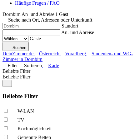
Häufige Fragen / FAQ
Dornbirn
|
An- und Abreise
|
1 Gast
Suche nach Ort, Adressen oder Unterkunft
Standort
An- und Abreise
Gäste
Suchen
DeinZimmer.de
Österreich
Vorarlberg
Studenten- und WG-
Zimmer in Dornbirn
Filter
Sortieren
Karte
Beliebte Filter
Beliebte Filter
Beliebte Filter
W-LAN
TV
Kochmöglich­keit
Getrennte Betten