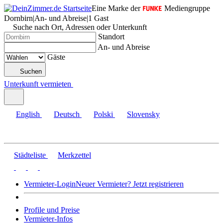
Eine Marke der
Mediengruppe
Dornbirn
|
An- und Abreise
|
1 Gast
Suche nach Ort, Adressen oder Unterkunft
Standort
An- und Abreise
Gäste
Suchen
Unterkunft vermieten
English
Deutsch
Polski
Slovensky
Städteliste
Merkzettel
Vermieter-Login
Neuer Vermieter? Jetzt registrieren
Profile und Preise
Vermieter-Infos