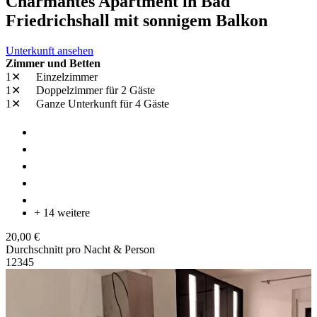
Charmantes Apartment in Bad
Friedrichshall mit sonnigem Balkon
Unterkunft ansehen
Zimmer und Betten
1✕
Einzelzimmer
1✕
Doppelzimmer
für 2 Gäste
1✕
Ganze Unterkunft
für 4 Gäste
+ 14 weitere
20,00 €
Durchschnitt pro Nacht & Person
1
2
3
4
5