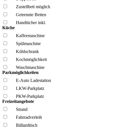
Zustellbett möglich
Getrennte Betten
Handtücher inkl.
Küche
Kaffee­maschine
Spül­maschine
Kühl­schrank
Kochmöglich­keit
Wasch­maschine
Parkmöglichkeiten
E-Auto Ladestation
LKW-Parkplatz
PKW-Parkplatz
Freizeitangebote
Strand
Fahrrad­verleih
Billiardtisch