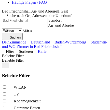
Häufige Fragen / FAQ
Bad Friedrichshall
|
An- und Abreise
|
1 Gast
Suche nach Ort, Adressen oder Unterkunft
Standort
An- und Abreise
Gäste
Suchen
DeinZimmer.de
Deutschland
Baden-Württemberg
Studenten-
und WG-Zimmer in Bad Friedrichshall
Filter
Sortieren
Karte
Beliebte Filter
Beliebte Filter
Beliebte Filter
W-LAN
TV
Kochmöglich­keit
Getrennte Betten