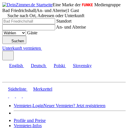
Eine Marke der
Mediengruppe
Bad Friedrichshall
|
An- und Abreise
|
1 Gast
Suche nach Ort, Adressen oder Unterkunft
Standort
An- und Abreise
Gäste
Suchen
Unterkunft vermieten
English
Deutsch
Polski
Slovensky
Städteliste
Merkzettel
Vermieter-Login
Neuer Vermieter? Jetzt registrieren
Profile und Preise
Vermieter-Infos