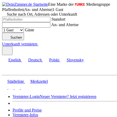
Eine Marke der
Mediengruppe
Pfaffenhofen
|
An- und Abreise
|
1 Gast
Suche nach Ort, Adressen oder Unterkunft
Standort
An- und Abreise
Gäste
Suchen
Unterkunft vermieten
English
Deutsch
Polski
Slovensky
Städteliste
Merkzettel
Vermieter-Login
Neuer Vermieter? Jetzt registrieren
Profile und Preise
Vermieter-Infos