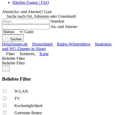
Häufige Fragen / FAQ
Ahorn
|
An- und Abreise
|
1 Gast
Suche nach Ort, Adressen oder Unterkunft
Standort
An- und Abreise
Gäste
Suchen
DeinZimmer.de
Deutschland
Baden-Württemberg
Studenten-
und WG-Zimmer in Ahorn
Filter
Sortieren
Karte
Beliebte Filter
Beliebte Filter
Beliebte Filter
W-LAN
TV
Kochmöglich­keit
Getrennte Betten