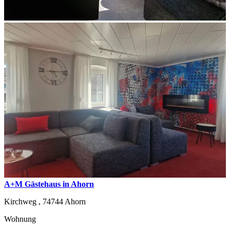
A+M Gästehaus in Ahorn
Kirchweg ,
74744
Ahorn
Wohnung