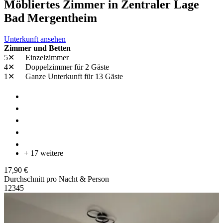
Möbliertes Zimmer in Zentraler Lage
Bad Mergentheim
Unterkunft ansehen
Zimmer und Betten
5✕
Einzelzimmer
4✕
Doppelzimmer
für 2 Gäste
1✕
Ganze Unterkunft
für 13 Gäste
+ 17 weitere
17,90 €
Durchschnitt pro Nacht & Person
1
2
3
4
5