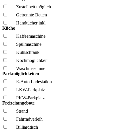
Zustellbett möglich
Getrennte Betten
Handtücher inkl.
Küche
Kaffee­maschine
Spül­maschine
Kühl­schrank
Kochmöglich­keit
Wasch­maschine
Parkmöglichkeiten
E-Auto Ladestation
LKW-Parkplatz
PKW-Parkplatz
Freizeitangebote
Strand
Fahrrad­verleih
Billiardtisch