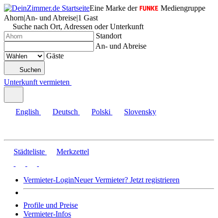
Eine Marke der
Mediengruppe
Ahorn
|
An- und Abreise
|
1 Gast
Suche nach Ort, Adressen oder Unterkunft
Standort
An- und Abreise
Gäste
Suchen
Unterkunft vermieten
English
Deutsch
Polski
Slovensky
Städteliste
Merkzettel
Vermieter-Login
Neuer Vermieter? Jetzt registrieren
Profile und Preise
Vermieter-Infos