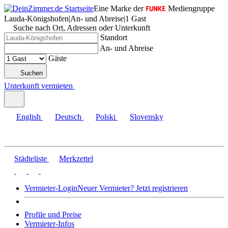
Eine Marke der
Mediengruppe
Lauda-Königshofen
|
An- und Abreise
|
1 Gast
Suche nach Ort, Adressen oder Unterkunft
Standort
An- und Abreise
Gäste
Suchen
Unterkunft vermieten
English
Deutsch
Polski
Slovensky
Städteliste
Merkzettel
Vermieter-Login
Neuer Vermieter? Jetzt registrieren
Profile und Preise
Vermieter-Infos