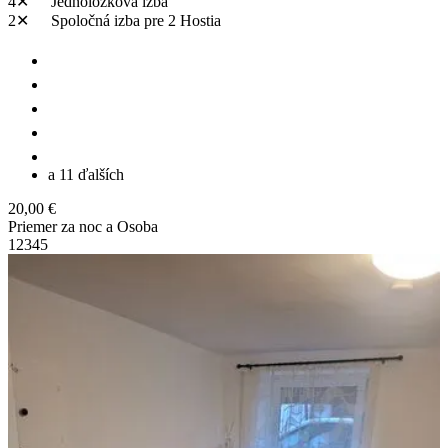
4✕
Jednolôžková izba
2✕
Spoločná izba
pre 2 Hostia
a 11 ďalších
20,00 €
Priemer za noc a Osoba
1
2
3
4
5