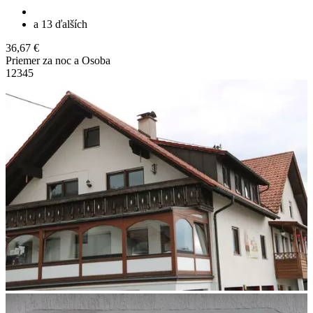
a 13 ďalších
36,67 €
Priemer za noc a Osoba
1
2
3
4
5