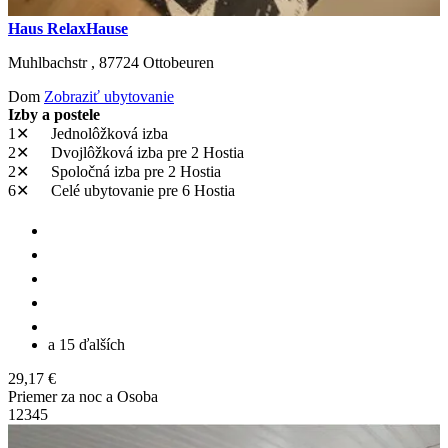
Haus RelaxHause
Muhlbachstr ,
87724
Ottobeuren
Dom
Zobraziť ubytovanie
Izby a postele
1✕
Jednolôžková izba
2✕
Dvojlôžková izba
pre 2 Hostia
2✕
Spoločná izba
pre 2 Hostia
6✕
Celé ubytovanie
pre 6 Hostia
a 15 ďalších
29,17 €
Priemer za noc a Osoba
1
2
3
4
5