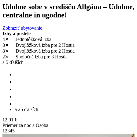
Udobne sobe v središču Allgäua – Udobne,
centralne in ugodne!
Zobraziť ubytovanie
Izby a postele
4✕
Jednolôžková izba
8✕
Dvojlôžková izba
pre 2 Hostia
8✕
Dvojlôžková izba
pre 2 Hostia
2✕
Spoločná izba
pre 3 Hostia
a 5 ďalších
a 25 ďalších
12,91 €
Priemer za noc a Osoba
1
2
3
4
5