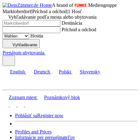
A brand of
Mediengruppe
Marktoberdorf
|
Príchod a odchod
|
1 Hosť
Vyhľadávanie podľa mesta alebo ubytovania
Destinácia
Príchod a odchod
Hostia
Vyhľadávanie
Prenájom ubytovania
English
Deutsch
Polski
Slovensky
Zoznam miest
Poznámkový blok
Prihlásiť sa
Register now
Profiles and Prices
Informácie pre prenajímateľov