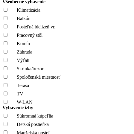
Všeobecné vybavenie
Klimatizácia
Balkón
Posteľná bielizeň vr.
Pracovný stôl
Komín
Záhrada
Výťah
Skrinka/trezor
Spoločenská miestnosť
Terasa
TV
W-LAN
Vybavenie izby
Súkromná kúpeľňa
Detská postieľka
Manželská posteľ