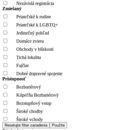
Nezávislá registrácia
Zmiešaný
Priateľské k rodine
Priateľské k LGBTQ+
Jedinečný pohľad
Domáce zviera
Obchody v blízkosti
Tichá lokalita
Fajčiar
Dobré dopravné spojenie
Prístupnosť
Bezbariérový
Kúpeľňa Bezbariérový
Bezstupňový vstup
Široké chodby
Široké vchody