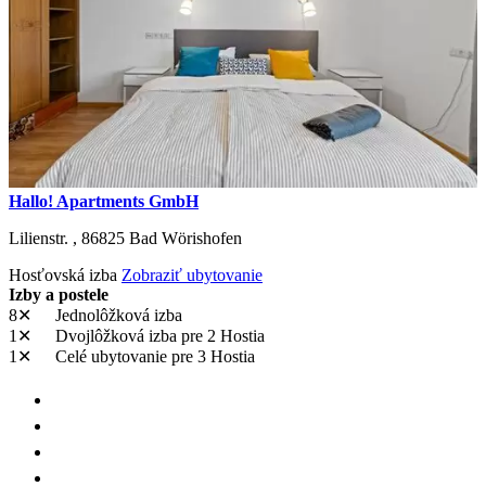
Hallo! Apartments GmbH
Lilienstr. ,
86825
Bad Wörishofen
Hosťovská izba
Zobraziť ubytovanie
Izby a postele
8✕
Jednolôžková izba
1✕
Dvojlôžková izba
pre 2 Hostia
1✕
Celé ubytovanie
pre 3 Hostia