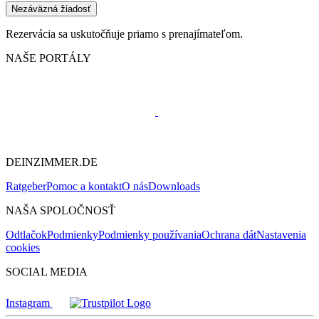
Nezáväzná žiadosť
Rezervácia sa uskutočňuje priamo s prenajímateľom.
NAŠE PORTÁLY
DEINZIMMER.DE
Ratgeber
Pomoc a kontakt
O nás
Downloads
NAŠA SPOLOČNOSŤ
Odtlačok
Podmienky
Podmienky používania
Ochrana dát
Nastavenia
cookies
SOCIAL MEDIA
Instagram