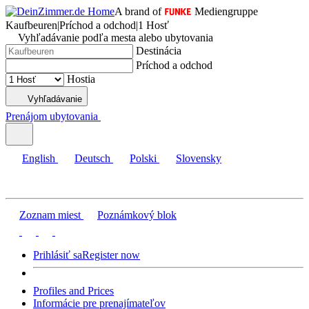
A brand of
Mediengruppe
Kaufbeuren
|
Príchod a odchod
|
1 Hosť
Vyhľadávanie podľa mesta alebo ubytovania
Destinácia
Príchod a odchod
Hostia
Vyhľadávanie
Prenájom ubytovania
English
Deutsch
Polski
Slovensky
Zoznam miest
Poznámkový blok
Prihlásiť sa
Register now
Profiles and Prices
Informácie pre prenajímateľov