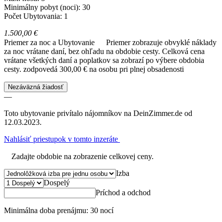
Minimálny pobyt (noci): 30
Počet Ubytovania: 1
1.500,00 €
Priemer za noc a Ubytovanie
Priemer zobrazuje obvyklé náklady
za noc vrátane daní, bez ohľadu na obdobie cesty. Celková cena
vrátane všetkých daní a poplatkov sa zobrazí po výbere obdobia
cesty.
zodpovedá 300,00 € na osobu pri plnej obsadenosti
Nezáväzná žiadosť
—
Toto ubytovanie privítalo nájomníkov na DeinZimmer.de od
12.03.2023.
Nahlásiť priestupok v tomto inzeráte
Zadajte obdobie na zobrazenie celkovej ceny.
Izba
Dospelý
Príchod a odchod
Minimálna doba prenájmu: 30 nocí