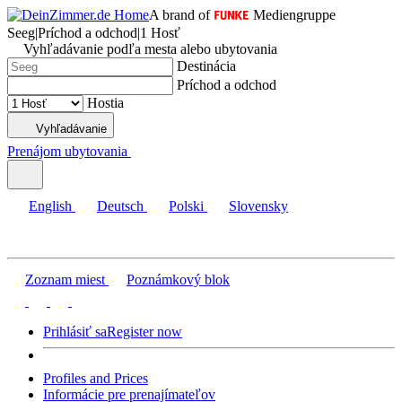
A brand of
Mediengruppe
Seeg
|
Príchod a odchod
|
1 Hosť
Vyhľadávanie podľa mesta alebo ubytovania
Destinácia
Príchod a odchod
Hostia
Vyhľadávanie
Prenájom ubytovania
English
Deutsch
Polski
Slovensky
Zoznam miest
Poznámkový blok
Prihlásiť sa
Register now
Profiles and Prices
Informácie pre prenajímateľov