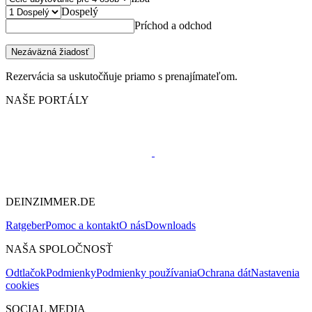
Dospelý
Príchod a odchod
Nezáväzná žiadosť
Rezervácia sa uskutočňuje priamo s prenajímateľom.
NAŠE PORTÁLY
DEINZIMMER.DE
Ratgeber
Pomoc a kontakt
O nás
Downloads
NAŠA SPOLOČNOSŤ
Odtlačok
Podmienky
Podmienky používania
Ochrana dát
Nastavenia
cookies
SOCIAL MEDIA