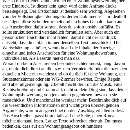
Wie so oft im Leben zählt auch bei einer Wohnungsbewerbung der
erste Eindruck. Ist dieser kein guter, wird deine Anfrage direkt
beiseitegelegt. Der Erstkontakt ist deshalb sehr wichtig. Abgesehen
von der Vollständigkeit der angeforderten Dokumente – im Idealfall
bestätigen diese Schuldenfreiheit und ein hohes Gehalt – kann auch
das Anschreiben dafür sorgen, dass du sofort positiv auffällst. Es
sollte strukturiert und verständlich formuliert sein. Aber auch ein
persönlicher Touch darf nicht fehlen, damit nicht der Eindruck
entsteht, dass du einfach immer denselben Text rausschickst. Die
Wertschätzung ist höher, wenn du auf die Inhalte der Anzeige
eingehst und jedes Anschreiben für eine Wohnungsbewerbung
individuell ist. Als Leser:in merkt man das.
Worauf du beim Anschreiben besonders achten musst, hängt davon
ab, ob du dich direkt an die bzw. den Vermieter:in oder die bzw. den
aktuelle:n Mieter:in wendest und ob du dich für eine Wohnung, ein
Studentenzimmer oder ein WG-Zimmer bewirbst. Einige Regeln
sind aber allgemeingültig: Überall macht der Ton die Musik. Falls
Rechtschreibung und Grammatik nicht so dein Ding sind, lass deine
Wohnungsbewerbung von jemandem gegenlesen, bevor du sie
rausschickst. Und manchmal ist weniger mehr: Beschränke dich auf
die wesentlichen Informationen und wichtigsten überzeugenden
Argumente, warum ausgerechnet du den Zuschlag erhalten sollest.
Das Anschreiben passt bestenfalls auf eine Seite, einen Roman
möchte niemand lesen. Lange Texte schrecken eher ab. Du musst
bedenken, dass auf ein Wohnungsangebot oft hunderte