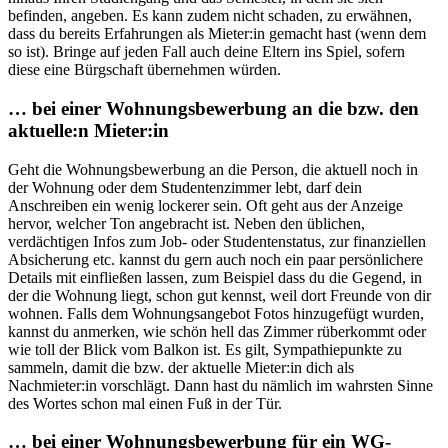
befinden, angeben. Es kann zudem nicht schaden, zu erwähnen,
dass du bereits Erfahrungen als Mieter:in gemacht hast (wenn dem
so ist). Bringe auf jeden Fall auch deine Eltern ins Spiel, sofern
diese eine Bürgschaft übernehmen würden.
… bei einer Wohnungsbewerbung an die bzw. den
aktuelle:n Mieter:in
Geht die Wohnungsbewerbung an die Person, die aktuell noch in
der Wohnung oder dem Studentenzimmer lebt, darf dein
Anschreiben ein wenig lockerer sein. Oft geht aus der Anzeige
hervor, welcher Ton angebracht ist. Neben den üblichen,
verdächtigen Infos zum Job- oder Studentenstatus, zur finanziellen
Absicherung etc. kannst du gern auch noch ein paar persönlichere
Details mit einfließen lassen, zum Beispiel dass du die Gegend, in
der die Wohnung liegt, schon gut kennst, weil dort Freunde von dir
wohnen. Falls dem Wohnungsangebot Fotos hinzugefügt wurden,
kannst du anmerken, wie schön hell das Zimmer rüberkommt oder
wie toll der Blick vom Balkon ist. Es gilt, Sympathiepunkte zu
sammeln, damit die bzw. der aktuelle Mieter:in dich als
Nachmieter:in vorschlägt. Dann hast du nämlich im wahrsten Sinne
des Wortes schon mal einen Fuß in der Tür.
… bei einer Wohnungsbewerbung für ein WG-