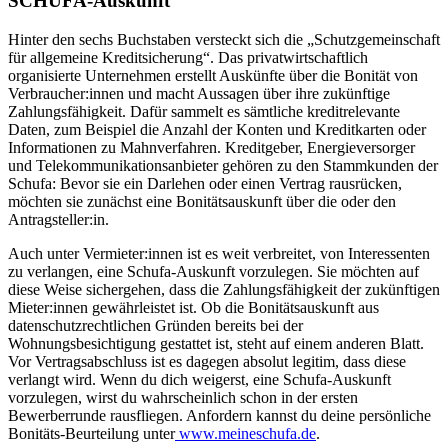
SCHUFA-Auskunft
Hinter den sechs Buchstaben versteckt sich die „Schutzgemeinschaft
für allgemeine Kreditsicherung“. Das privatwirtschaftlich
organisierte Unternehmen erstellt Auskünfte über die Bonität von
Verbraucher:innen und macht Aussagen über ihre zukünftige
Zahlungsfähigkeit. Dafür sammelt es sämtliche kreditrelevante
Daten, zum Beispiel die Anzahl der Konten und Kreditkarten oder
Informationen zu Mahnverfahren. Kreditgeber, Energieversorger
und Telekommunikationsanbieter gehören zu den Stammkunden der
Schufa: Bevor sie ein Darlehen oder einen Vertrag rausrücken,
möchten sie zunächst eine Bonitätsauskunft über die oder den
Antragsteller:in.
Auch unter Vermieter:innen ist es weit verbreitet, von Interessenten
zu verlangen, eine Schufa-Auskunft vorzulegen. Sie möchten auf
diese Weise sichergehen, dass die Zahlungsfähigkeit der zukünftigen
Mieter:innen gewährleistet ist. Ob die Bonitätsauskunft aus
datenschutzrechtlichen Gründen bereits bei der
Wohnungsbesichtigung gestattet ist, steht auf einem anderen Blatt.
Vor Vertragsabschluss ist es dagegen absolut legitim, dass diese
verlangt wird. Wenn du dich weigerst, eine Schufa-Auskunft
vorzulegen, wirst du wahrscheinlich schon in der ersten
Bewerberrunde rausfliegen. Anfordern kannst du deine persönliche
Bonitäts-Beurteilung unter
www.meineschufa.de
.