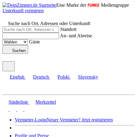
Eine Marke der
Mediengruppe
Unterkunft vermieten
Suche nach Ort, Adressen oder Unterkunft
Standort
An- und Abreise
Gäste
Suchen
English
Deutsch
Polski
Slovensky
Städteliste
Merkzettel
Vermieter-Login
Neuer Vermieter? Jetzt registrieren
Profile und Preise