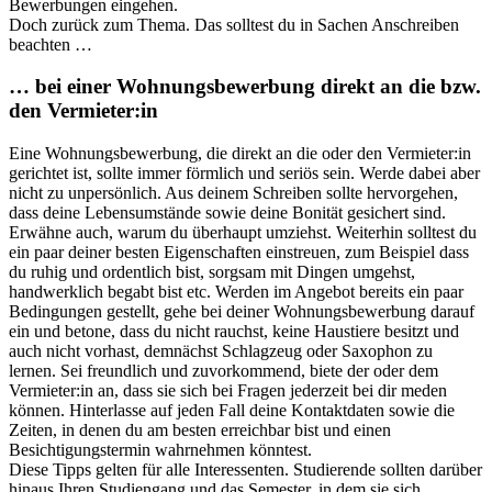
Bewerbungen eingehen.
Doch zurück zum Thema. Das solltest du in Sachen Anschreiben
beachten …
… bei einer Wohnungsbewerbung direkt an die bzw.
den Vermieter:in
Eine Wohnungsbewerbung, die direkt an die oder den Vermieter:in
gerichtet ist, sollte immer förmlich und seriös sein. Werde dabei aber
nicht zu unpersönlich. Aus deinem Schreiben sollte hervorgehen,
dass deine Lebensumstände sowie deine Bonität gesichert sind.
Erwähne auch, warum du überhaupt umziehst. Weiterhin solltest du
ein paar deiner besten Eigenschaften einstreuen, zum Beispiel dass
du ruhig und ordentlich bist, sorgsam mit Dingen umgehst,
handwerklich begabt bist etc. Werden im Angebot bereits ein paar
Bedingungen gestellt, gehe bei deiner Wohnungsbewerbung darauf
ein und betone, dass du nicht rauchst, keine Haustiere besitzt und
auch nicht vorhast, demnächst Schlagzeug oder Saxophon zu
lernen. Sei freundlich und zuvorkommend, biete der oder dem
Vermieter:in an, dass sie sich bei Fragen jederzeit bei dir meden
können. Hinterlasse auf jeden Fall deine Kontaktdaten sowie die
Zeiten, in denen du am besten erreichbar bist und einen
Besichtigungstermin wahrnehmen könntest.
Diese Tipps gelten für alle Interessenten. Studierende sollten darüber
hinaus Ihren Studiengang und das Semester, in dem sie sich