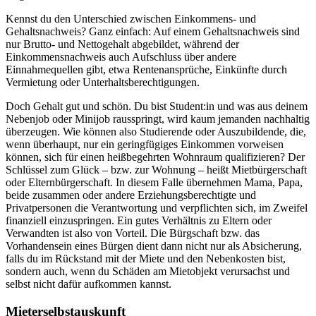
Kennst du den Unterschied zwischen Einkommens- und
Gehaltsnachweis? Ganz einfach: Auf einem Gehaltsnachweis sind
nur Brutto- und Nettogehalt abgebildet, während der
Einkommensnachweis auch Aufschluss über andere
Einnahmequellen gibt, etwa Rentenansprüche, Einkünfte durch
Vermietung oder Unterhaltsberechtigungen.
Doch Gehalt gut und schön. Du bist Student:in und was aus deinem
Nebenjob oder Minijob rausspringt, wird kaum jemanden nachhaltig
überzeugen. Wie können also Studierende oder Auszubildende, die,
wenn überhaupt, nur ein geringfügiges Einkommen vorweisen
können, sich für einen heißbegehrten Wohnraum qualifizieren? Der
Schlüssel zum Glück – bzw. zur Wohnung – heißt Mietbürgerschaft
oder Elternbürgerschaft. In diesem Falle übernehmen Mama, Papa,
beide zusammen oder andere Erziehungsberechtigte und
Privatpersonen die Verantwortung und verpflichten sich, im Zweifel
finanziell einzuspringen. Ein gutes Verhältnis zu Eltern oder
Verwandten ist also von Vorteil. Die Bürgschaft bzw. das
Vorhandensein eines Bürgen dient dann nicht nur als Absicherung,
falls du im Rückstand mit der Miete und den Nebenkosten bist,
sondern auch, wenn du Schäden am Mietobjekt verursachst und
selbst nicht dafür aufkommen kannst.
Mieterselbstauskunft