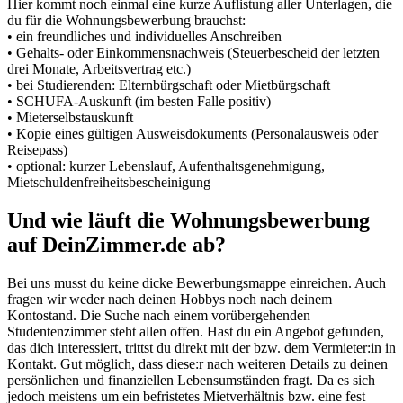
Hier kommt noch einmal eine kurze Auflistung aller Unterlagen, die
du für die Wohnungsbewerbung brauchst:
• ein freundliches und individuelles Anschreiben
• Gehalts- oder Einkommensnachweis (Steuerbescheid der letzten
drei Monate, Arbeitsvertrag etc.)
• bei Studierenden: Elternbürgschaft oder Mietbürgschaft
• SCHUFA-Auskunft (im besten Falle positiv)
• Mieterselbstauskunft
• Kopie eines gültigen Ausweisdokuments (Personalausweis oder
Reisepass)
• optional: kurzer Lebenslauf, Aufenthaltsgenehmigung,
Mietschuldenfreiheitsbescheinigung
Und wie läuft die Wohnungsbewerbung
auf DeinZimmer.de ab?
Bei uns musst du keine dicke Bewerbungsmappe einreichen. Auch
fragen wir weder nach deinen Hobbys noch nach deinem
Kontostand. Die Suche nach einem vorübergehenden
Studentenzimmer steht allen offen. Hast du ein Angebot gefunden,
das dich interessiert, trittst du direkt mit der bzw. dem Vermieter:in in
Kontakt. Gut möglich, dass diese:r nach weiteren Details zu deinen
persönlichen und finanziellen Lebensumständen fragt. Da es sich
jedoch meistens um ein befristetes Mietverhältnis bzw. eine fest