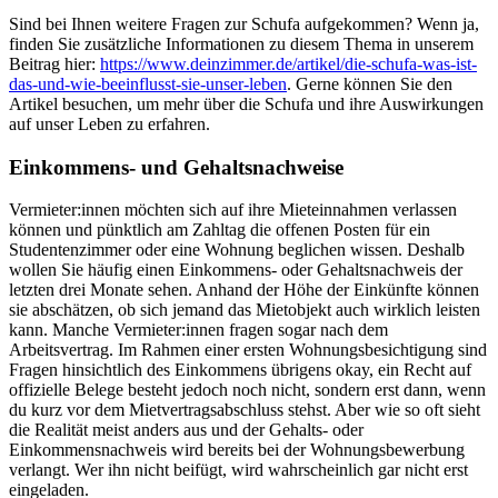
Sind bei Ihnen weitere Fragen zur Schufa aufgekommen? Wenn ja,
finden Sie zusätzliche Informationen zu diesem Thema in unserem
Beitrag hier:
https://www.deinzimmer.de/artikel/die-schufa-was-ist-
das-und-wie-beeinflusst-sie-unser-leben
. Gerne können Sie den
Artikel besuchen, um mehr über die Schufa und ihre Auswirkungen
auf unser Leben zu erfahren.
Einkommens- und Gehaltsnachweise
Vermieter:innen möchten sich auf ihre Mieteinnahmen verlassen
können und pünktlich am Zahltag die offenen Posten für ein
Studentenzimmer oder eine Wohnung beglichen wissen. Deshalb
wollen Sie häufig einen Einkommens- oder Gehaltsnachweis der
letzten drei Monate sehen. Anhand der Höhe der Einkünfte können
sie abschätzen, ob sich jemand das Mietobjekt auch wirklich leisten
kann. Manche Vermieter:innen fragen sogar nach dem
Arbeitsvertrag. Im Rahmen einer ersten Wohnungsbesichtigung sind
Fragen hinsichtlich des Einkommens übrigens okay, ein Recht auf
offizielle Belege besteht jedoch noch nicht, sondern erst dann, wenn
du kurz vor dem Mietvertragsabschluss stehst. Aber wie so oft sieht
die Realität meist anders aus und der Gehalts- oder
Einkommensnachweis wird bereits bei der Wohnungsbewerbung
verlangt. Wer ihn nicht beifügt, wird wahrscheinlich gar nicht erst
eingeladen.