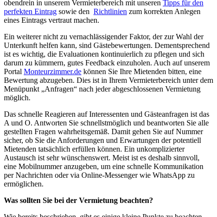
obendrein in unserem Vermieterbereich mit unseren
Tipps für den
perfekten Eintrag
sowie den
Richtlinien
zum korrekten Anlegen
eines Eintrags vertraut machen.
Ein weiterer nicht zu vernachlässigender Faktor, der zur Wahl der
Unterkunft helfen kann, sind Gästebewertungen. Dementsprechend
ist es wichtig, die Evaluationen kontinuierlich zu pflegen und sich
darum zu kümmern, gutes Feedback einzuholen. Auch auf unserem
Portal
Monteurzimmer.de
können Sie Ihre Mietenden bitten, eine
Bewertung abzugeben. Dies ist in Ihrem Vermieterbereich unter dem
Menüpunkt „Anfragen“ nach jeder abgeschlossenen Vermietung
möglich.
Das schnelle Reagieren auf Interessenten und Gästeanfragen ist das
A und O. Antworten Sie schnellstmöglich und beantworten Sie alle
gestellten Fragen wahrheitsgemäß. Damit gehen Sie auf Nummer
sicher, ob Sie die Anforderungen und Erwartungen der potentiell
Mietenden tatsächlich erfüllen können. Ein unkomplizierter
Austausch ist sehr wünschenswert. Meist ist es deshalb sinnvoll,
eine Mobilnummer anzugeben, um eine schnelle Kommunikation
per Nachrichten oder via Online-Messenger wie WhatsApp zu
ermöglichen.
Was sollten Sie bei der Vermietung beachten?
Wie bereits beschrieben, gibt es einige kleine Punkte zu beachten,