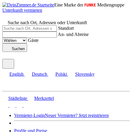
Eine Marke der
Mediengruppe
Unterkunft vermieten
Suche nach Ort, Adressen oder Unterkunft
Standort
An- und Abreise
Gäste
Suchen
English
Deutsch
Polski
Slovensky
Städteliste
Merkzettel
Vermieter-Login
Neuer Vermieter? Jetzt registrieren
Profile und Preise