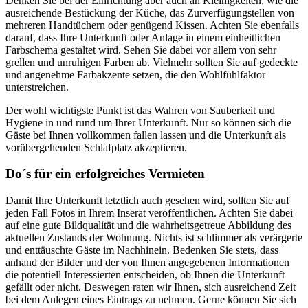
Denken Sie bei der Einrichtung aber auch an Kleinigkeiten, wie die
ausreichende Bestückung der Küche, das Zurverfügungstellen von
mehreren Handtüchern oder genügend Kissen. Achten Sie ebenfalls
darauf, dass Ihre Unterkunft oder Anlage in einem einheitlichen
Farbschema gestaltet wird. Sehen Sie dabei vor allem von sehr
grellen und unruhigen Farben ab. Vielmehr sollten Sie auf gedeckte
und angenehme Farbakzente setzen, die den Wohlfühlfaktor
unterstreichen.
Der wohl wichtigste Punkt ist das Wahren von Sauberkeit und
Hygiene in und rund um Ihrer Unterkunft. Nur so können sich die
Gäste bei Ihnen vollkommen fallen lassen und die Unterkunft als
vorübergehenden Schlafplatz akzeptieren.
Do´s für ein erfolgreiches Vermieten
Damit Ihre Unterkunft letztlich auch gesehen wird, sollten Sie auf
jeden Fall Fotos in Ihrem Inserat veröffentlichen. Achten Sie dabei
auf eine gute Bildqualität und die wahrheitsgetreue Abbildung des
aktuellen Zustands der Wohnung. Nichts ist schlimmer als verärgerte
und enttäuschte Gäste im Nachhinein. Bedenken Sie stets, dass
anhand der Bilder und der von Ihnen angegebenen Informationen
die potentiell Interessierten entscheiden, ob Ihnen die Unterkunft
gefällt oder nicht. Deswegen raten wir Ihnen, sich ausreichend Zeit
bei dem Anlegen eines Eintrags zu nehmen. Gerne können Sie sich