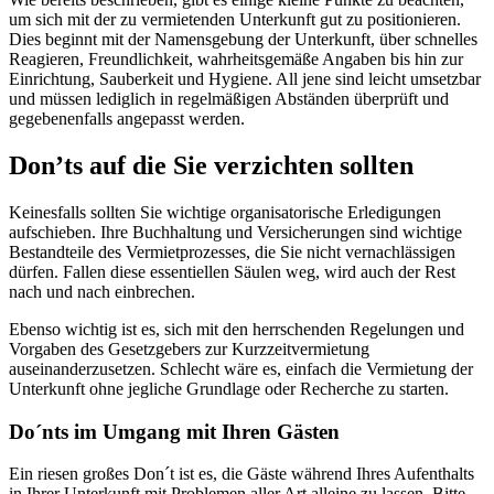
um sich mit der zu vermietenden Unterkunft gut zu positionieren.
Dies beginnt mit der Namensgebung der Unterkunft, über schnelles
Reagieren, Freundlichkeit, wahrheitsgemäße Angaben bis hin zur
Einrichtung, Sauberkeit und Hygiene. All jene sind leicht umsetzbar
und müssen lediglich in regelmäßigen Abständen überprüft und
gegebenenfalls angepasst werden.
Don’ts auf die Sie verzichten sollten
Keinesfalls sollten Sie wichtige organisatorische Erledigungen
aufschieben. Ihre Buchhaltung und Versicherungen sind wichtige
Bestandteile des Vermietprozesses, die Sie nicht vernachlässigen
dürfen. Fallen diese essentiellen Säulen weg, wird auch der Rest
nach und nach einbrechen.
Ebenso wichtig ist es, sich mit den herrschenden Regelungen und
Vorgaben des Gesetzgebers zur Kurzzeitvermietung
auseinanderzusetzen. Schlecht wäre es, einfach die Vermietung der
Unterkunft ohne jegliche Grundlage oder Recherche zu starten.
Do´nts im Umgang mit Ihren Gästen
Ein riesen großes Don´t ist es, die Gäste während Ihres Aufenthalts
in Ihrer Unterkunft mit Problemen aller Art alleine zu lassen. Bitte