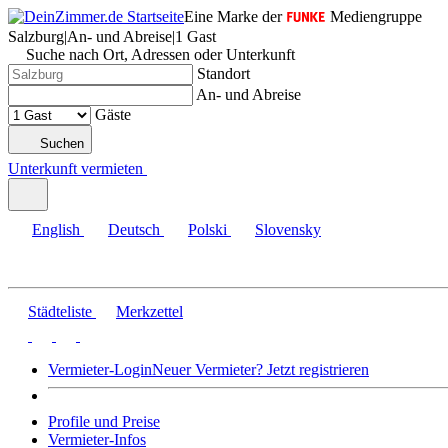
Eine Marke der
Mediengruppe
Salzburg
|
An- und Abreise
|
1 Gast
Suche nach Ort, Adressen oder Unterkunft
Standort
An- und Abreise
Gäste
Suchen
Unterkunft vermieten
English
Deutsch
Polski
Slovensky
Städteliste
Merkzettel
Vermieter-Login
Neuer Vermieter? Jetzt registrieren
Profile und Preise
Vermieter-Infos