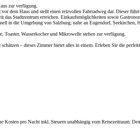
Haus zur verfügung.
kt vor dem Haus und stellt einen reizvollen Fahrradweg dar. Dieser füh
eit das Stadtzentrum erreichen. Einkaufsmöglichkeiten sowie Gastrono
chnell in die Umgebung von Salzburg; nahe an Eugendorf, Seekirchen, 
e, Toaster, Wasserkocher und Mikrowelle stehen zur verfügung.
t schätzen – dieses Zimmer bietet alles in einem. Erleben Sie die perf
che Kosten pro Nacht inkl. Steuern unabhängig vom Reisezeitraum. Den