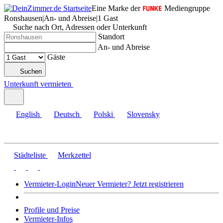
Eine Marke der
Mediengruppe
Ronshausen
|
An- und Abreise
|
1 Gast
Suche nach Ort, Adressen oder Unterkunft
Standort
An- und Abreise
Gäste
Suchen
Unterkunft vermieten
English
Deutsch
Polski
Slovensky
Städteliste
Merkzettel
Vermieter-Login
Neuer Vermieter? Jetzt registrieren
Profile und Preise
Vermieter-Infos