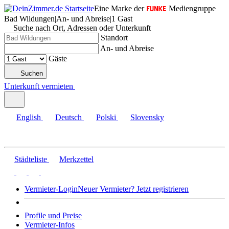
Eine Marke der
Mediengruppe
Bad Wildungen
|
An- und Abreise
|
1 Gast
Suche nach Ort, Adressen oder Unterkunft
Standort
An- und Abreise
Gäste
Suchen
Unterkunft vermieten
English
Deutsch
Polski
Slovensky
Städteliste
Merkzettel
Vermieter-Login
Neuer Vermieter? Jetzt registrieren
Profile und Preise
Vermieter-Infos