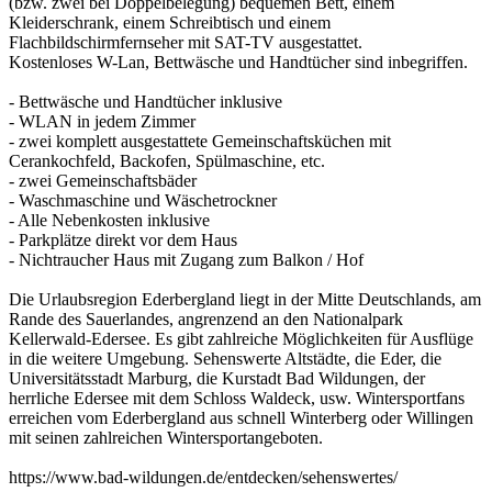
(bzw. zwei bei Doppelbelegung) bequemen Bett, einem
Kleiderschrank, einem Schreibtisch und einem
Flachbildschirmfernseher mit SAT-TV ausgestattet.
Kostenloses W-Lan, Bettwäsche und Handtücher sind inbegriffen.
- Bettwäsche und Handtücher inklusive
- WLAN in jedem Zimmer
- zwei komplett ausgestattete Gemeinschaftsküchen mit
Cerankochfeld, Backofen, Spülmaschine, etc.
- zwei Gemeinschaftsbäder
- Waschmaschine und Wäschetrockner
- Alle Nebenkosten inklusive
- Parkplätze direkt vor dem Haus
- Nichtraucher Haus mit Zugang zum Balkon / Hof
Die Urlaubsregion Ederbergland liegt in der Mitte Deutschlands, am
Rande des Sauerlandes, angrenzend an den Nationalpark
Kellerwald-Edersee. Es gibt zahlreiche Möglichkeiten für Ausflüge
in die weitere Umgebung. Sehenswerte Altstädte, die Eder, die
Universitätsstadt Marburg, die Kurstadt Bad Wildungen, der
herrliche Edersee mit dem Schloss Waldeck, usw. Wintersportfans
erreichen vom Ederbergland aus schnell Winterberg oder Willingen
mit seinen zahlreichen Wintersportangeboten.
https://www.bad-wildungen.de/entdecken/sehenswertes/