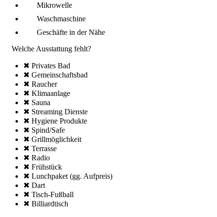
Mikro­welle
Wasch­maschine
Geschäfte in der Nähe
Welche Ausstattung fehlt?
✖ Privates Bad
✖ Gemeinschafts­bad
✖ Raucher
✖ Klima­anlage
✖ Sauna
✖ Streaming Dienste
✖ Hygiene Produkte
✖ Spind/Safe
✖ Grillmöglich­keit
✖ Terrasse
✖ Radio
✖ Frühstück
✖ Lunchpaket (gg. Aufpreis)
✖ Dart
✖ Tisch-Fußball
✖ Billiardtisch