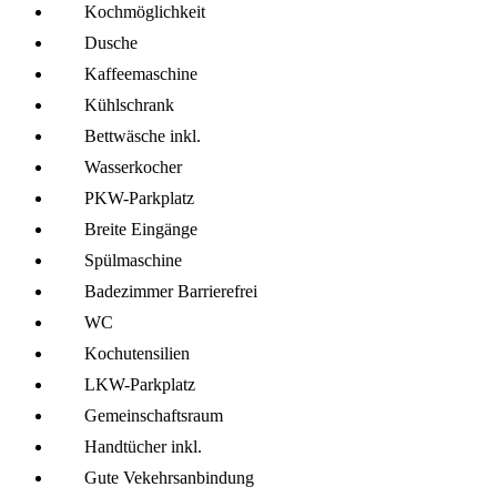
Kochmöglich­keit
Dusche
Kaffee­maschine
Kühl­schrank
Bettwäsche inkl.
Wasserkocher
PKW-Parkplatz
Breite Eingänge
Spül­maschine
Badezimmer Barrierefrei
WC
Kochutensilien
LKW-Parkplatz
Gemeinschafts­raum
Handtücher inkl.
Gute Vekehrsanbindung