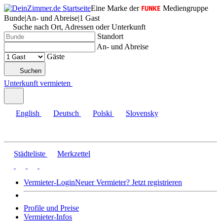
Eine Marke der
Mediengruppe
Bunde
|
An- und Abreise
|
1 Gast
Suche nach Ort, Adressen oder Unterkunft
Standort
An- und Abreise
Gäste
Suchen
Unterkunft vermieten
English
Deutsch
Polski
Slovensky
Städteliste
Merkzettel
Vermieter-Login
Neuer Vermieter? Jetzt registrieren
Profile und Preise
Vermieter-Infos