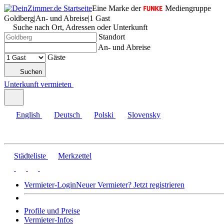
Eine Marke der
Mediengruppe
Goldberg
|
An- und Abreise
|
1 Gast
Suche nach Ort, Adressen oder Unterkunft
Standort
An- und Abreise
Gäste
Suchen
Unterkunft vermieten
English
Deutsch
Polski
Slovensky
Städteliste
Merkzettel
Vermieter-Login
Neuer Vermieter? Jetzt registrieren
Profile und Preise
Vermieter-Infos