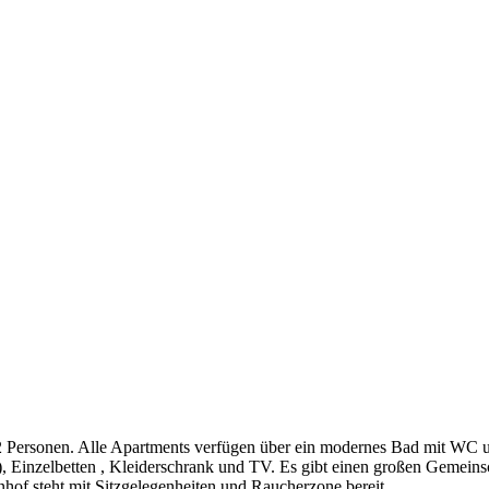
2 Personen. Alle Apartments verfügen über ein modernes Bad mit WC u
.), Einzelbetten , Kleiderschrank und TV. Es gibt einen großen Geme
nhof steht mit Sitzgelegenheiten und Raucherzone bereit.